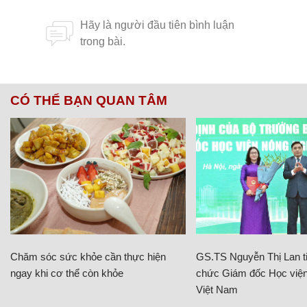
CÓ THỂ BẠN QUAN TÂM
Chăm sóc sức khỏe cần thực hiện
GS.TS Nguyễn Thị Lan ti
ngay khi cơ thể còn khỏe
chức Giám đốc Học viện
Việt Nam