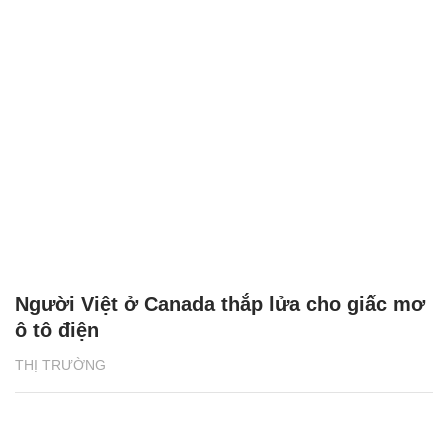
Người Việt ở Canada thắp lửa cho giấc mơ
ô tô điện
THỊ TRƯỜNG