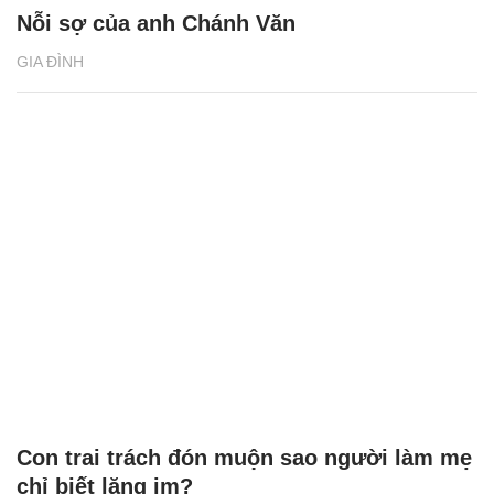
Nỗi sợ của anh Chánh Văn
GIA ĐÌNH
Con trai trách đón muộn sao người làm mẹ
chỉ biết lặng im?