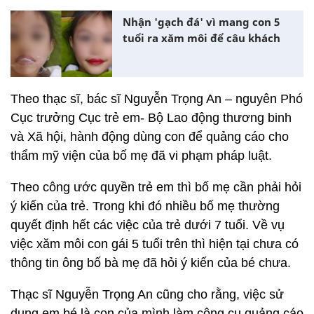
Nhận 'gạch đá' vì mang con 5
tuổi ra xăm môi để câu khách
Theo thạc sĩ, bác sĩ Nguyễn Trọng An – nguyên Phó
Cục trưởng Cục trẻ em- Bộ Lao động thương binh
và Xã hội, hành động dùng con để quảng cáo cho
thẩm mỹ viện của bố mẹ đã vi phạm pháp luật.
Theo công ước quyền trẻ em thì bố mẹ cần phải hỏi
ý kiến của trẻ. Trong khi đó nhiều bố mẹ thường
quyết định hết các việc của trẻ dưới 7 tuổi. Về vụ
việc xăm môi con gái 5 tuổi trên thì hiện tại chưa có
thông tin ông bố bà mẹ đã hỏi ý kiến của bé chưa.
Thạc sĩ Nguyễn Trọng An cũng cho rằng, việc sử
dụng em bé là con của mình làm công cụ quảng cáo