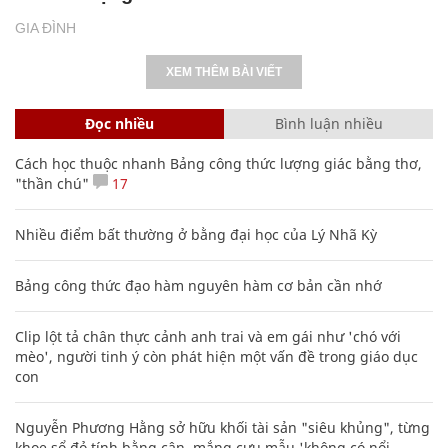
GIA ĐÌNH
XEM THÊM BÀI VIẾT
Đọc nhiều
Bình luận nhiều
Cách học thuộc nhanh Bảng công thức lượng giác bằng thơ,
"thần chú"
17
Nhiều điểm bất thường ở bằng đại học của Lý Nhã Kỳ
Bảng công thức đạo hàm nguyên hàm cơ bản cần nhớ
Clip lột tả chân thực cảnh anh trai và em gái như 'chó với
mèo', người tinh ý còn phát hiện một vấn đề trong giáo dục
con
Nguyễn Phương Hằng sở hữu khối tài sản "siêu khủng", từng
khoe sổ đỏ tính bằng cân, mắng cựu mẫu 'không có nổi