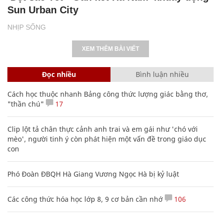
Sun Urban City
NHỊP SỐNG
XEM THÊM BÀI VIẾT
Đọc nhiều
Bình luận nhiều
Cách học thuộc nhanh Bảng công thức lượng giác bằng thơ,
"thần chú"
17
Clip lột tả chân thực cảnh anh trai và em gái như 'chó với
mèo', người tinh ý còn phát hiện một vấn đề trong giáo dục
con
Phó Đoàn ĐBQH Hà Giang Vương Ngọc Hà bị kỷ luật
Các công thức hóa học lớp 8, 9 cơ bản cần nhớ
106