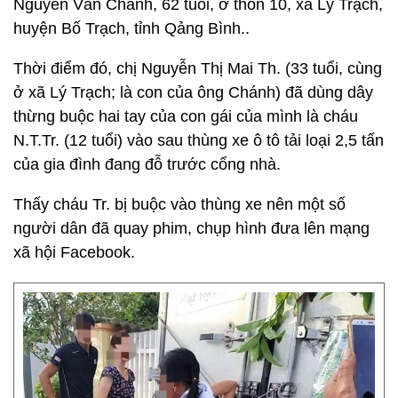
Nguyễn Văn Chánh, 62 tuổi, ở thôn 10, xã Lý Trạch,
huyện Bố Trạch, tỉnh Qảng Bình..
Thời điểm đó, chị Nguyễn Thị Mai Th. (33 tuổi, cùng
ở xã Lý Trạch; là con của ông Chánh) đã dùng dây
thừng buộc hai tay của con gái của mình là cháu
N.T.Tr. (12 tuổi) vào sau thùng xe ô tô tải loại 2,5 tấn
của gia đình đang đỗ trước cổng nhà.
Thấy cháu Tr. bị buộc vào thùng xe nên một số
người dân đã quay phim, chụp hình đưa lên mạng
xã hội Facebook.