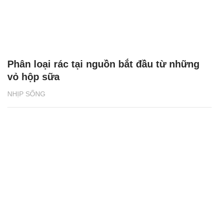
Phân loại rác tại nguồn bắt đầu từ những
vỏ hộp sữa
NHỊP SỐNG