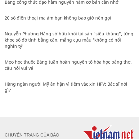
Bảng công thức đạo hàm nguyên hàm cơ bản cần nhớ
20 số điện thoại ma ám bạn không bao giờ nên gọi
Nguyễn Phương Hằng sở hữu khối tài sản "siêu khủng", từng
khoe sổ đỏ tính bằng cân, mắng cựu mẫu 'không có nổi
nghìn tỷ'
Mẹo học thuộc Bảng tuần hoàn nguyên tố hóa học bằng thơ,
câu nói vui vẻ
Hàng ngàn người Mỹ ân hận vì tiêm vắc xin HPV: Bác sĩ nói
gì?
CHUYÊN TRANG CỦA BÁO