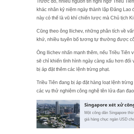
Trước đó, nhiều nguồn tin nghi ngờ Triều Tiê
khác nhân kỷ niệm ngày thành lập Đảng Lao đ
này có thể là vũ khí chiến lược mà Chủ tịch 
Cũng theo ông Ilichev, những phân tích về vấ
khứ, nhiều tuyên bố tương tự thường được côn
Ông Ilichev nhấn mạnh thêm, nếu Triều Tiên 
sẽ chỉ khiến tình hình ngày càng xấu hơn đối
bị áp đặt thêm các lệnh trừng phạt.
Triều Tiên đang bị áp đặt hàng loạt lệnh trừ
các vụ thử nghiệm công nghệ tên lửa đạn đạo
Singapore xét xử côn
Một công dân Singapore thừ
giá hàng chục ngàn USD cho 