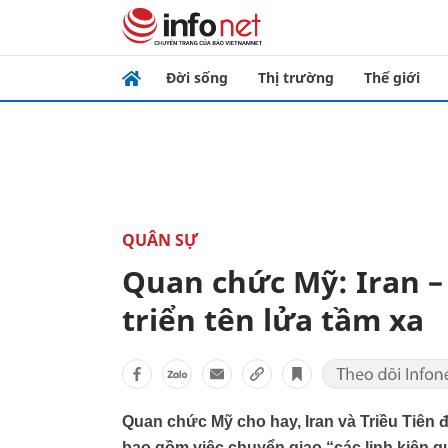
Đời sống
Thị trường
Thế giới
QUÂN SỰ
Quan chức Mỹ: Iran – 
triển tên lửa tầm xa
Quan chức Mỹ cho hay, Iran và Triều Tiên đã
bao gồm việc chuyển giao “các linh kiện q