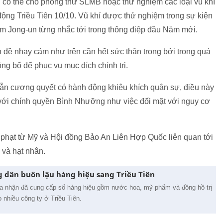
n có thể cho phóng thử SLMB hoặc thử nghiệm các loại vũ khí
ộng Triều Tiên 10/10. Vũ khí được thử nghiệm trong sự kiện
Kim Jong-un từng nhắc tới trong thông điệp đầu Năm mới.
n đề nhạy cảm như trên cần hết sức thận trọng bởi trong quá
g bố để phục vụ mục đích chính trị.
vẫn cương quyết có hành động khiêu khích quân sự, điều này
 với chính quyền Bình Nhưỡng như việc đối mặt với nguy cơ
ng phạt từ Mỹ và Hội đồng Bảo An Liên Hợp Quốc liên quan tới
 và hạt nhân.
g dân buôn lậu hàng hiệu sang Triều Tiên
a nhận đã cung cấp số hàng hiệu gồm nước hoa, mỹ phẩm và đồng hồ trị
nhiều công ty ở Triều Tiên.