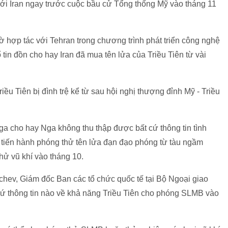
ới Iran ngay trước cuộc bầu cử Tổng thống Mỹ vào tháng 11
ờ hợp tác với Tehran trong chương trình phát triển công nghệ
 tin đồn cho hay Iran đã mua tên lửa của Triều Tiên từ vài
iều Tiên bị đình trệ kể từ sau hội nghị thượng đỉnh Mỹ - Triều
a cho hay Nga không thu thập được bất cứ thông tin tình
bị tiến hành phóng thử tên lửa đạn đạo phóng từ tàu ngầm
hử vũ khí vào tháng 10.
ichev, Giám đốc Ban các tổ chức quốc tế tại Bộ Ngoại giao
ứ thông tin nào về khả năng Triều Tiên cho phóng SLMB vào