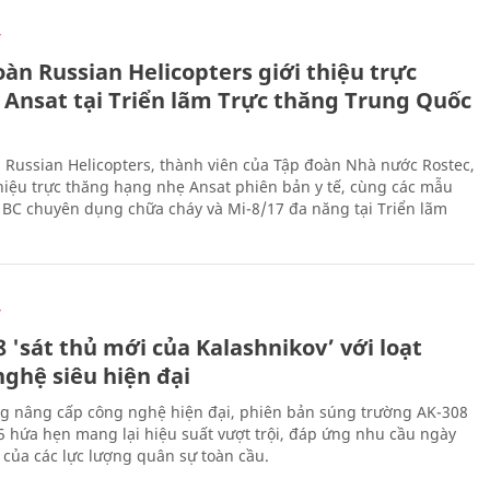
Ự
àn Russian Helicopters giới thiệu trực
 Ansat tại Triển lãm Trực thăng Trung Quốc
 Russian Helicopters, thành viên của Tập đoàn Nhà nước Rostec,
thiệu trực thăng hạng nhẹ Ansat phiên bản y tế, cùng các mẫu
BC chuyên dụng chữa cháy và Mi-8/17 đa năng tại Triển lãm
Ự
 'sát thủ mới của Kalashnikov’ với loạt
nghệ siêu hiện đại
g nâng cấp công nghệ hiện đại, phiên bản súng trường AK-308
 hứa hẹn mang lại hiệu suất vượt trội, đáp ứng nhu cầu ngày
 của các lực lượng quân sự toàn cầu.