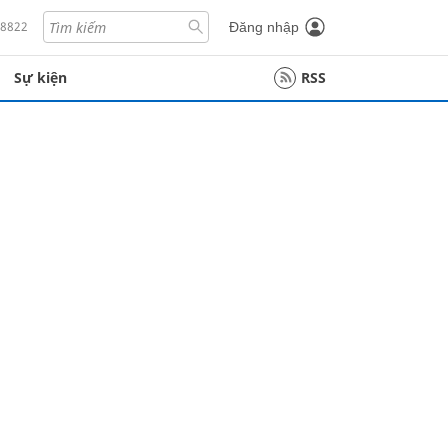
18822
Đăng nhập
Sự kiện
RSS