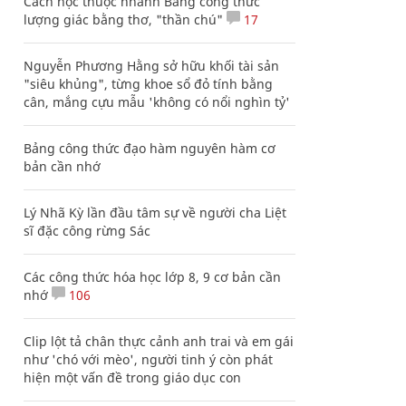
Cách học thuộc nhanh Bảng công thức
lượng giác bằng thơ, "thần chú"
17
Nguyễn Phương Hằng sở hữu khối tài sản
"siêu khủng", từng khoe sổ đỏ tính bằng
cân, mắng cựu mẫu 'không có nổi nghìn tỷ'
Bảng công thức đạo hàm nguyên hàm cơ
bản cần nhớ
Lý Nhã Kỳ lần đầu tâm sự về người cha Liệt
sĩ đặc công rừng Sác
Các công thức hóa học lớp 8, 9 cơ bản cần
nhớ
106
Clip lột tả chân thực cảnh anh trai và em gái
như 'chó với mèo', người tinh ý còn phát
hiện một vấn đề trong giáo dục con