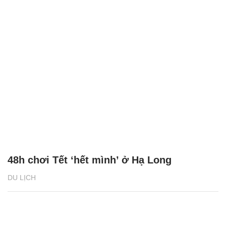
48h chơi Tết ‘hết mình’ ở Hạ Long
DU LỊCH