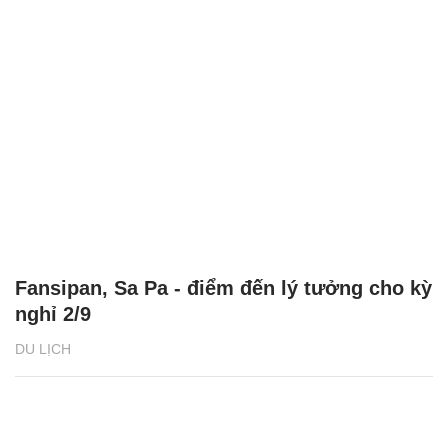
Fansipan, Sa Pa - điểm đến lý tưởng cho kỳ
nghỉ 2/9
DU LỊCH