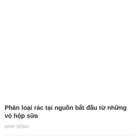
Phân loại rác tại nguồn bắt đầu từ những
vỏ hộp sữa
NHỊP SỐNG