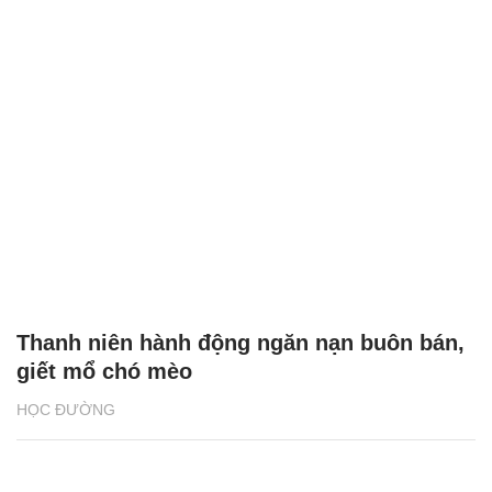
Thanh niên hành động ngăn nạn buôn bán,
giết mổ chó mèo
HỌC ĐƯỜNG