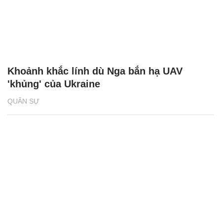
Khoảnh khắc lính dù Nga bắn hạ UAV
'khủng' của Ukraine
QUÂN SỰ