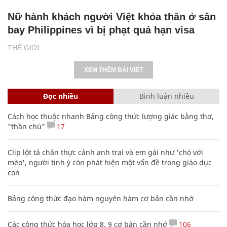
Nữ hành khách người Việt khỏa thân ở sân
bay Philippines vì bị phạt quá hạn visa
THẾ GIỚI
XEM THÊM BÀI VIẾT
Đọc nhiều
Bình luận nhiều
Cách học thuộc nhanh Bảng công thức lượng giác bằng thơ,
"thần chú"
17
Clip lột tả chân thực cảnh anh trai và em gái như 'chó với
mèo', người tinh ý còn phát hiện một vấn đề trong giáo dục
con
Bảng công thức đạo hàm nguyên hàm cơ bản cần nhớ
Các công thức hóa học lớp 8, 9 cơ bản cần nhớ
106