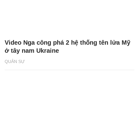
Video Nga công phá 2 hệ thống tên lửa Mỹ
ở tây nam Ukraine
QUÂN SỰ