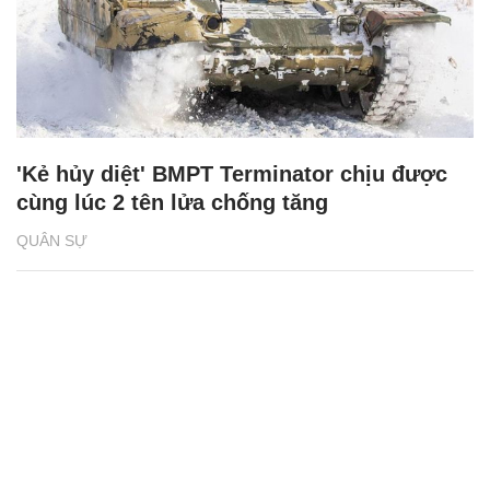
'Kẻ hủy diệt' BMPT Terminator chịu được
cùng lúc 2 tên lửa chống tăng
QUÂN SỰ