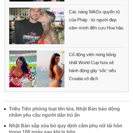
Các nàng WAGs quyến rũ
của Pháp - từ người đẹp
xăm mình đến cựu Hoa hậu
Cổ động viên nóng bỏng
nhất World Cup hứa sẽ
hành động gây 'sốc' nếu
Croatia vô địch
Triều Tiên phóng loạt tên lửa, Nhật Bản báo động
nhầm yêu cầu người dân trú ẩn
Nhật Bản sắp xóa bỏ quy định cấm phụ nữ tái hôn
trong 100 ngày sau khi ly hôn