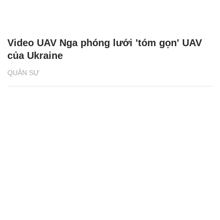
Video UAV Nga phóng lưới 'tóm gọn' UAV
của Ukraine
QUÂN SỰ