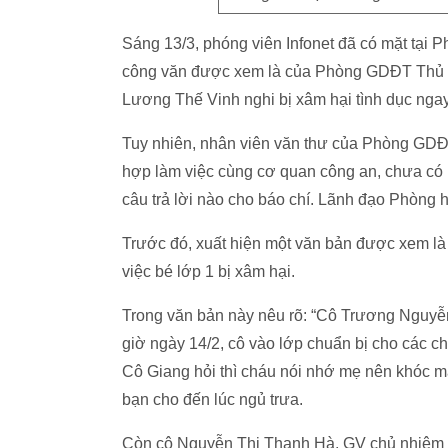
Sáng 13/3, phóng viên Infonet đã có mặt tạ
công văn được xem là của Phòng GDĐT Thủ Đức
Lương Thế Vinh nghi bị xâm hại tình dục ngay
Tuy nhiên, nhân viên văn thư của Phòng GDĐ
hợp làm việc cùng cơ quan công an, chưa có
câu trả lời nào cho báo chí. Lãnh đạo Phòng hi
Trước đó, xuất hiện một văn bản được xem l
việc bé lớp 1 bị xâm hại.
Trong văn bản này nêu rõ: “Cô Trương Nguyễn
giờ ngày 14/2, cô vào lớp chuẩn bị cho các ch
Cô Giang hỏi thì cháu nói nhớ mẹ nên khóc mà
bạn cho đến lúc ngủ trưa.
Còn cô Nguyễn Thị Thanh Hà, GV chủ nhiệm l