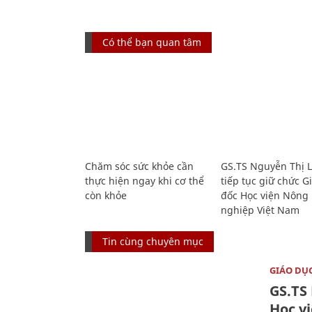
Có thể bạn quan tâm
Chăm sóc sức khỏe cần
GS.TS Nguyễn Thị 
thực hiện ngay khi cơ thể
tiếp tục giữ chức 
còn khỏe
đốc Học viện Nông
nghiệp Việt Nam
Tin cùng chuyên mục
GIÁO DỤ
GS.TS
Học v