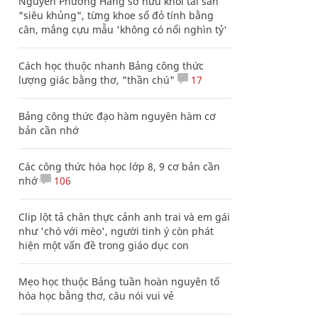
Nguyễn Phương Hằng sở hữu khối tài sản
"siêu khủng", từng khoe sổ đỏ tính bằng
cân, mắng cựu mẫu 'không có nổi nghìn tỷ'
Cách học thuộc nhanh Bảng công thức
lượng giác bằng thơ, "thần chú"
17
Bảng công thức đạo hàm nguyên hàm cơ
bản cần nhớ
Các công thức hóa học lớp 8, 9 cơ bản cần
nhớ
106
Clip lột tả chân thực cảnh anh trai và em gái
như 'chó với mèo', người tinh ý còn phát
hiện một vấn đề trong giáo dục con
Mẹo học thuộc Bảng tuần hoàn nguyên tố
hóa học bằng thơ, câu nói vui vẻ