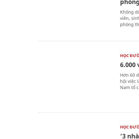
phòng
Không dừ
viên, si
phòng th
HỌC ĐƯ
6.000 
Hơn 60 d
hội việc
Nam tổ c
HỌC ĐƯ
‘3 nhà