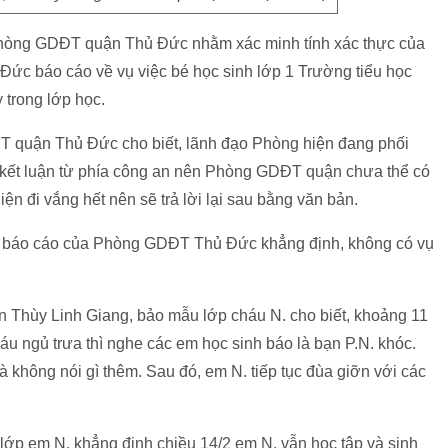
i Phòng GDĐT quận Thủ Đức nhằm xác minh tính xác thực của
 báo cáo về vụ việc bé học sinh lớp 1 Trường tiểu học ​
 trong lớp học.
T quận Thủ Đức cho biết, lãnh đạo Phòng hiện đang phối
 kết luận từ phía công an nên Phòng GDĐT quận chưa thể có
ện đi vắng hết nên sẽ trả lời lại sau bằng văn bản.
à báo cáo của Phòng GDĐT Thủ Đức khẳng định, không có vụ
 Thùy Linh Giang, bảo mẫu lớp cháu N. cho biết, khoảng 11
áu ngủ trưa thì nghe các em học sinh báo là bạn P.N. khóc.
 không nói gì thêm. Sau đó, em N. tiếp tục đùa giỡn với các
ớp em N. khẳng định chiều 14/2 em N. vẫn học tập và sinh