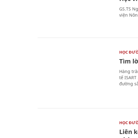
GS.TS Ng
viện Nôn
HỌC ĐƯ
Tìm lờ
Hàng tră
tế ISART
đường sắ
HỌC ĐƯ
Liên 