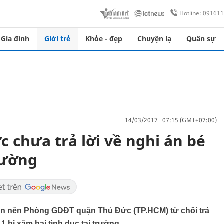
Hotline: 09161
Gia đình
Giới trẻ
Khỏe - đẹp
Chuyện lạ
Quân sự
14/03/2017 07:15 (GMT+07:00)
chưa trả lời về nghi án bé
trường
 an nên Phòng GDĐT quận Thủ Đức (TP.HCM) từ chối trả
1 bị xâm hại tình dục tại trường.