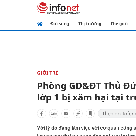
Đời sống
Thị trường
Thế giới
GIỚI TRẺ
Phòng GD&ĐT Thủ Đức 
lớp 1 bị xâm hại tại 
Với lý do đang làm việc với cơ quan công
lời các vấn đề liên quan đến nghi án bé lớp 