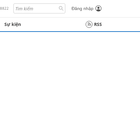
18822
Đăng nhập
Sự kiện
RSS