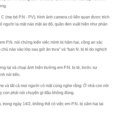
ờng.
 C (mẹ bé P.N - PV), hình ảnh camera có liên quan được trích
 có người lạ mặt nào mặt áo đỏ, quần đen xuất hiện như phản
 em P.N. nói chứng kiến việc mình bị hãm hại, công an xác
chú nào vào lớp sau giờ ăn trưa” và “bạn N. bị té do nghịch
ng lại và chụp ảnh hiện trường em P.N. bị té, trước sự
nh nói trên.
 mẹ và tất cả mọi người có mặt cùng nghe rằng: Ở nhà con nói
ạy con phải nói chuyện gì đâu không đúng.
trong ngày 14/2, không thể có việc em P.N. bị xâm hại tại