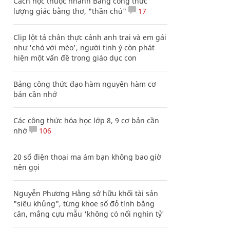
Cách học thuộc nhanh Bảng công thức
lượng giác bằng thơ, "thần chú"
17
Clip lột tả chân thực cảnh anh trai và em gái
như 'chó với mèo', người tinh ý còn phát
hiện một vấn đề trong giáo dục con
Bảng công thức đạo hàm nguyên hàm cơ
bản cần nhớ
Các công thức hóa học lớp 8, 9 cơ bản cần
nhớ
106
20 số điện thoại ma ám bạn không bao giờ
nên gọi
Nguyễn Phương Hằng sở hữu khối tài sản
"siêu khủng", từng khoe sổ đỏ tính bằng
cân, mắng cựu mẫu 'không có nổi nghìn tỷ'