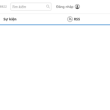
18822
Đăng nhập
Sự kiện
RSS