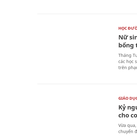
HỌC ĐƯ
Nữ si
bổng 
Tháng Tư
các học 
trên phạ
GIÁO DỤ
Kỷ ng
cho c
Vừa qua,
chuyển đ