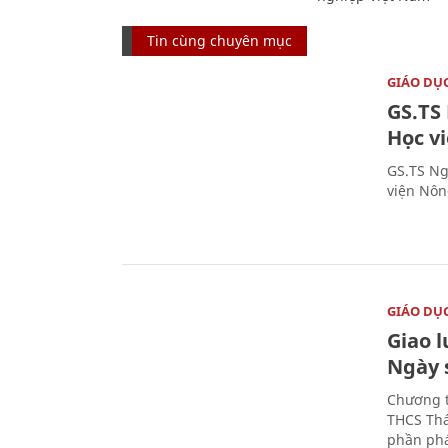
Tin cùng chuyên mục
GIÁO DỤ
GS.TS
Học v
GS.TS Ng
viện Nôn
GIÁO DỤ
Giao 
Ngày 
Chương t
THCS Thá
phần phá