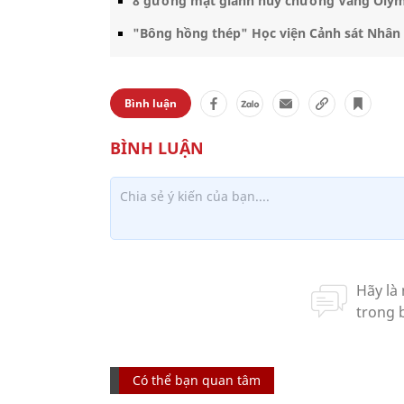
8 gương mặt giành huy chương Vàng Olym
"Bông hồng thép" Học viện Cảnh sát Nhân d
Bình luận
Có thể bạn quan tâm