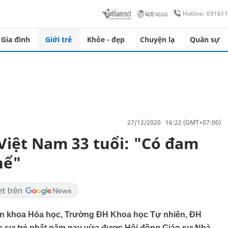
Hotline: 09161
Gia đình
Giới trẻ
Khỏe - đẹp
Chuyện lạ
Quân sự
27/12/2020 16:22 (GMT+07:00)
 Việt Nam 33 tuổi: "Có đam
hể"
iên khoa Hóa học, Trường ĐH Khoa học Tự nhiên, ĐH
áo sư trẻ nhất năm nay vừa được Hội đồng Giáo sư Nhà