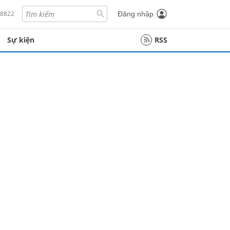
18822
Đăng nhập
Sự kiện
RSS