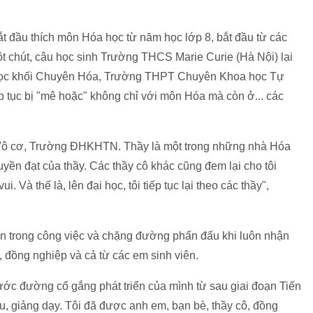
 đầu thích môn Hóa học từ năm học lớp 8, bắt đầu từ các
t chút, cậu học sinh Trường THCS Marie Curie (Hà Nội) lại
 học khối Chuyên Hóa, Trường THPT Chuyên Khoa học Tự
p tục bị "mê hoặc" không chỉ với môn Hóa mà còn ở... các
n Vô cơ, Trường ĐHKHTN. Thầy là một trong những nhà Hóa
ruyền đạt của thầy. Các thầy cô khác cũng đem lại cho tôi
. Và thế là, lên đại học, tôi tiếp tục lại theo các thầy",
n trong công việc và chặng đường phấn đấu khi luôn nhận
, đồng nghiệp và cả từ các em sinh viên.
ước đường cố gắng phát triển của mình từ sau giai đoạn Tiến
ứu, giảng dạy. Tôi đã được anh em, bạn bè, thầy cô, đồng