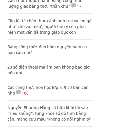
Cách học thuộc nhanh Bảng công thức
lượng giác bằng thơ, "thần chú"
17
Clip lột tả chân thực cảnh anh trai và em gái
như 'chó với mèo', người tinh ý còn phát
hiện một vấn đề trong giáo dục con
Bảng công thức đạo hàm nguyên hàm cơ
bản cần nhớ
20 số điện thoại ma ám bạn không bao giờ
nên gọi
Các công thức hóa học lớp 8, 9 cơ bản cần
nhớ
106
Nguyễn Phương Hằng sở hữu khối tài sản
"siêu khủng", từng khoe sổ đỏ tính bằng
cân, mắng cựu mẫu 'không có nổi nghìn tỷ'