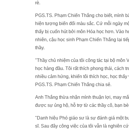
rè.
PGS.TS. Phạm Chiến Thắng cho biết, mình bắt
hiện tượng biến đổi màu sắc. Cứ mỗi ngày mộ
thấy bị cuốn hút bởi môn Hóa học hơn. Vào
nhiên, cậu học sinh Phạm Chiến Thắng lại tiế
thầy.
"Thầy chủ nhiệm của tôi công tác tại bộ mô
học hàng đầu. Tôi rất thích phong thái, cách t
nhiều cảm hứng, khiến tôi thích học, học thấy vui
PGS.TS. Phạm Chiến Thắng chia sẻ.
Anh Thắng thừa nhận mình thuận lợi, may mắ
được sự ủng hộ, hỗ trợ từ các thầy cô, bạn bè
"Danh hiệu Phó giáo sư là sự đánh giá một b
sĩ. Sau đây công việc của tôi vẫn là nghiên c