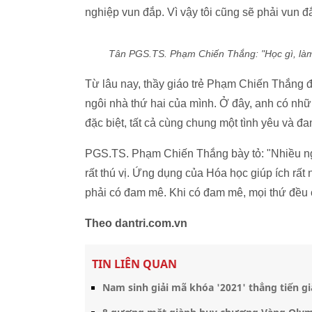
nghiệp vun đắp. Vì vậy tôi cũng sẽ phải vun đ
Tân PGS.TS. Phạm Chiến Thắng: "Học gì, làm 
Từ lâu nay, thầy giáo trẻ Phạm Chiến Thắn
ngôi nhà thứ hai của mình. Ở đây, anh có nhữ
đặc biệt, tất cả cùng chung một tình yêu và 
PGS.TS. Phạm Chiến Thắng bày tỏ: "Nhiều ngư
rất thú vị. Ứng dụng của Hóa học giúp ích rất
phải có đam mê. Khi có đam mê, mọi thứ đều c
Theo dantri.com.vn
TIN LIÊN QUAN
Nam sinh giải mã khóa '2021' thẳng tiến 