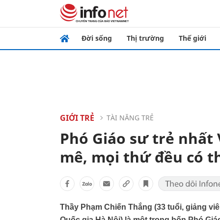
Đời sống
Thị trường
Thế giới
GIỚI TRẺ
TÀI NĂNG TRẺ
Phó Giáo sư trẻ nhất
mê, mọi thứ đều có t
Thầy Phạm Chiến Thắng (33 tuổi, giảng v
Quốc gia Hà Nội) là một trong bốn Phó Gi