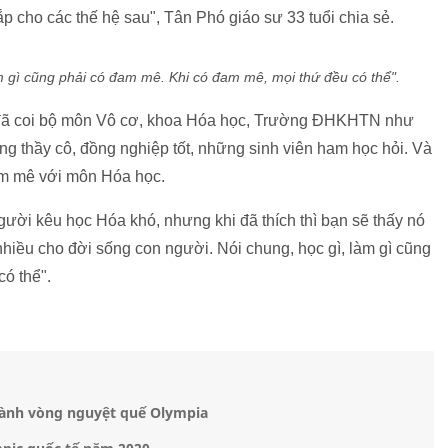
ắp cho các thế hệ sau", Tân Phó giáo sư 33 tuổi chia sẻ.
gì cũng phải có đam mê. Khi có đam mê, mọi thứ đều có thể".
g đã coi bộ môn Vô cơ, khoa Hóa học, Trường ĐHKHTN như
ng thầy cô, đồng nghiệp tốt, những sinh viên ham học hỏi. Và
đam mê với môn Hóa học.
ời kêu học Hóa khó, nhưng khi đã thích thì bạn sẽ thấy nó
 nhiều cho đời sống con người. Nói chung, học gì, làm gì cũng
ó thể".
giành vòng nguyệt quế Olympia