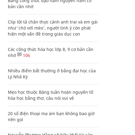
Bảng công thức đạo hàm nguyên hàm cơ
bản cần nhớ
Clip lột tả chân thực cảnh anh trai và em gái
như 'chó với mèo', người tinh ý còn phát
hiện một vấn đề trong giáo dục con
Các công thức hóa học lớp 8, 9 cơ bản cần
nhớ
106
Nhiều điểm bất thường ở bằng đại học của
Lý Nhã Kỳ
Mẹo học thuộc Bảng tuần hoàn nguyên tố
hóa học bằng thơ, câu nói vui vẻ
20 số điện thoại ma ám bạn không bao giờ
nên gọi
Nguyễn Phương Hằng sở hữu khối tài sản