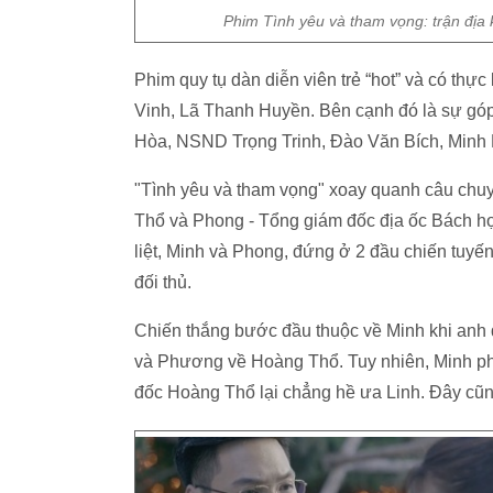
Phim Tình yêu và tham vọng: trận địa 
Phim quy tụ dàn diễn viên trẻ “hot” và có th
Vinh, Lã Thanh Huyền. Bên cạnh đó là sự g
Hòa, NSND Trọng Trinh, Đào Văn Bích, Min
"Tình yêu và tham vọng" xoay quanh câu chu
Thổ và Phong - Tổng giám đốc địa ốc Bách hợ
liệt, Minh và Phong, đứng ở 2 đầu chiến tuyế
đối thủ.
Chiến thắng bước đầu thuộc về Minh khi anh 
và Phương về Hoàng Thổ. Tuy nhiên, Minh phả
đốc Hoàng Thổ lại chẳng hề ưa Linh. Đây cũn