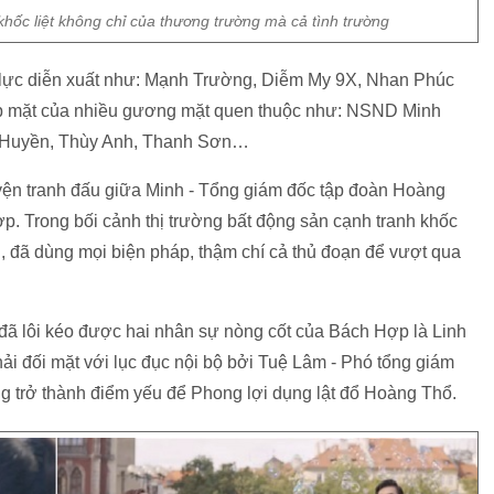
khốc liệt không chỉ của thương trường mà cả tình trường
ực lực diễn xuất như: Mạnh Trường, Diễm My 9X, Nhan Phúc
óp mặt của nhiều gương mặt quen thuộc như: NSND Minh
h Huyền, Thùy Anh, Thanh Sơn…
yện tranh đấu giữa Minh - Tổng giám đốc tập đoàn Hoàng
p. Trong bối cảnh thị trường bất động sản cạnh tranh khốc
n, đã dùng mọi biện pháp, thậm chí cả thủ đoạn để vượt qua
đã lôi kéo được hai nhân sự nòng cốt của Bách Hợp là Linh
i đối mặt với lục đục nội bộ bởi Tuệ Lâm - Phó tổng giám
g trở thành điểm yếu để Phong lợi dụng lật đổ Hoàng Thổ.