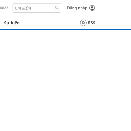
18822
Đăng nhập
Sự kiện
RSS