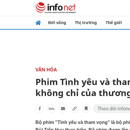
Đời sống
Thị trường
Thế giới
VĂN HÓA
Phim Tình yêu và tham
không chỉ của thương
Bộ phim "Tình yêu và tham vọng" là bộ ph
Bùi Tiến Huy thực hiện. Bộ phim được lên 