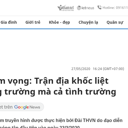
Hotline: 09161
Gia đình
Giới trẻ
Khỏe - đẹp
Chuyện lạ
Quân sự
27/05/2020 16:24 (GMT+07:00)
 vọng: Trận địa khốc liệt
 trường mà cả tình trường
im truyền hình được thực hiện bởi Đài THVN do đạo diễn
sóng tập đầu tiên vào ngày 23/3/2020.