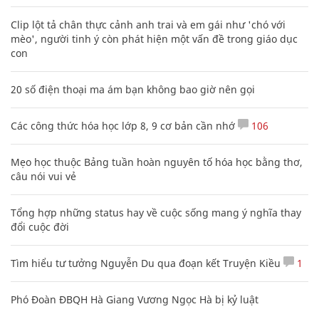
Clip lột tả chân thực cảnh anh trai và em gái như 'chó với
mèo', người tinh ý còn phát hiện một vấn đề trong giáo dục
con
20 số điện thoại ma ám bạn không bao giờ nên gọi
Các công thức hóa học lớp 8, 9 cơ bản cần nhớ
106
Mẹo học thuộc Bảng tuần hoàn nguyên tố hóa học bằng thơ,
câu nói vui vẻ
Tổng hợp những status hay về cuộc sống mang ý nghĩa thay
đổi cuộc đời
Tìm hiểu tư tưởng Nguyễn Du qua đoạn kết Truyện Kiều
1
Phó Đoàn ĐBQH Hà Giang Vương Ngọc Hà bị kỷ luật