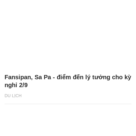
Fansipan, Sa Pa - điểm đến lý tưởng cho kỳ
nghỉ 2/9
DU LỊCH