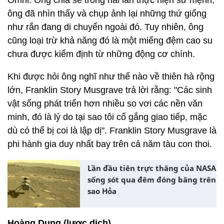
Omni. Ông chia sẻ trong hai lần thực hiện sứ mệnh,
ông đã nhìn thấy và chụp ảnh lại những thứ giống
như rắn đang di chuyển ngoài đó. Tuy nhiên, ông
cũng loại trừ khả năng đó là một miếng đệm cao su
chưa được kiểm định từ những động cơ chính.
Khi được hỏi ông nghĩ như thế nào về thiên hà rộng
lớn, Franklin Story Musgrave trả lời rằng: "Các sinh
vật sống phát triển hơn nhiều so vơi các nền văn
minh, đó là lý do tại sao tôi cố gắng giao tiếp, mặc
dù có thể bị coi là lập dị". Franklin Story Musgrave là
phi hành gia duy nhất bay trên cả năm tàu con thoi.
Lần đầu tiên trực thăng của NASA
sống sót qua đêm đóng băng trên
sao Hỏa
Hoàng Dung (lược dịch)