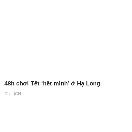
48h chơi Tết ‘hết mình’ ở Hạ Long
DU LỊCH