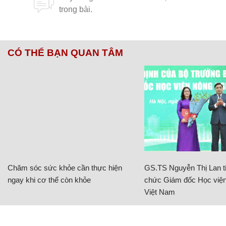
CÓ THỂ BẠN QUAN TÂM
Chăm sóc sức khỏe cần thực hiện
GS.TS Nguyễn Thị Lan ti
ngay khi cơ thể còn khỏe
chức Giám đốc Học viện
Việt Nam