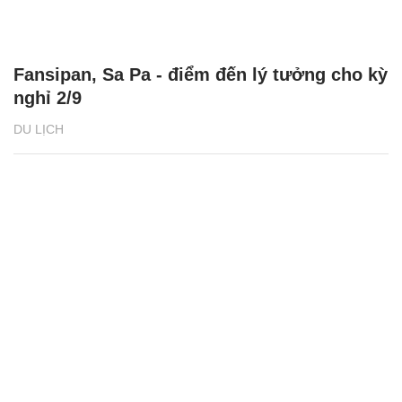
Fansipan, Sa Pa - điểm đến lý tưởng cho kỳ
nghỉ 2/9
DU LỊCH