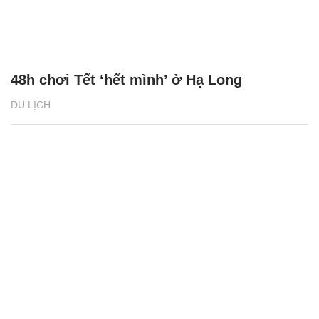
48h chơi Tết ‘hết mình’ ở Hạ Long
DU LỊCH