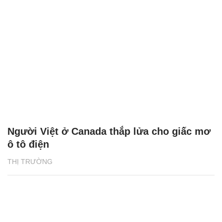
Người Việt ở Canada thắp lửa cho giấc mơ
ô tô điện
THỊ TRƯỜNG