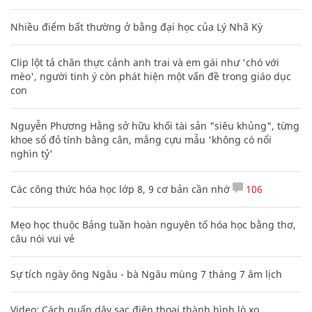
Nhiều điểm bất thường ở bằng đại học của Lý Nhã Kỳ
Clip lột tả chân thực cảnh anh trai và em gái như 'chó với
mèo', người tinh ý còn phát hiện một vấn đề trong giáo dục
con
Nguyễn Phương Hằng sở hữu khối tài sản "siêu khủng", từng
khoe sổ đỏ tính bằng cân, mắng cựu mẫu 'không có nổi
nghìn tỷ'
Các công thức hóa học lớp 8, 9 cơ bản cần nhớ
106
Mẹo học thuộc Bảng tuần hoàn nguyên tố hóa học bằng thơ,
câu nói vui vẻ
Sự tích ngày ông Ngâu - bà Ngâu mùng 7 tháng 7 âm lịch
Video: Cách quấn dây sạc điện thoại thành hình lò xo