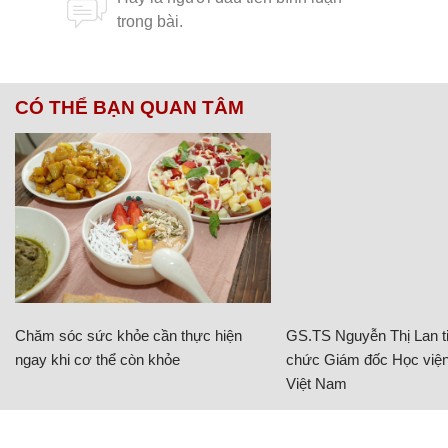
CÓ THỂ BẠN QUAN TÂM
Chăm sóc sức khỏe cần thực hiện
GS.TS Nguyễn Thị Lan ti
ngay khi cơ thể còn khỏe
chức Giám đốc Học viện
Việt Nam