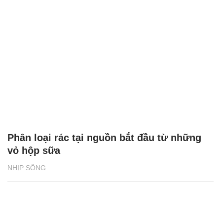
Phân loại rác tại nguồn bắt đầu từ những
vỏ hộp sữa
NHỊP SỐNG