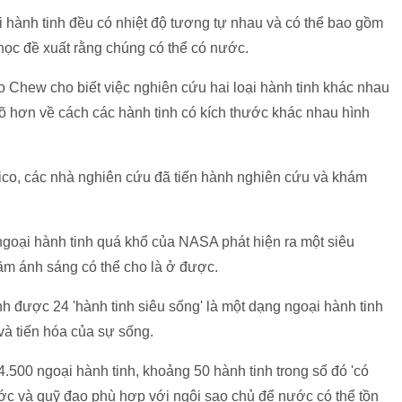
 hành tinh đều có nhiệt độ tương tự nhau và có thể bao gồm
học đề xuất rằng chúng có thể có nước.
Chew cho biết việc nghiên cứu hai loại hành tinh khác nhau
 rõ hơn về cách các hành tinh có kích thước khác nhau hình
ico, các nhà nghiên cứu đã tiến hành nghiên cứu và khám
 ngoại hành tinh quá khổ của NASA phát hiện ra một siêu
ăm ánh sáng có thể cho là ở được.
h được 24 'hành tinh siêu sống' là một dạng ngoại hành tinh
và tiến hóa của sự sống.
.500 ngoại hành tinh, khoảng 50 hành tinh trong số đó 'có
ớc và quỹ đạo phù hợp với ngôi sao chủ để nước có thể tồn