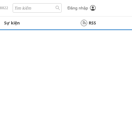
18822
Đăng nhập
Sự kiện
RSS