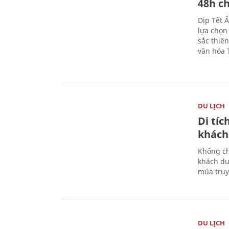
48h ch
Dịp Tết 
lựa chọn
sắc thiê
văn hóa 
DU LỊCH
Di tí
khách
Không ch
khách du
múa truy
DU LỊCH