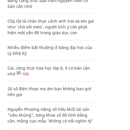
Bảng công thức đạo hàm nguyên hàm cơ
bản cần nhớ
Clip lột tả chân thực cảnh anh trai và em gái
như 'chó với mèo', người tinh ý còn phát
hiện một vấn đề trong giáo dục con
Nhiều điểm bất thường ở bằng đại học của
Lý Nhã Kỳ
Các công thức hóa học lớp 8, 9 cơ bản cần
nhớ
106
20 số điện thoại ma ám bạn không bao giờ
nên gọi
Nguyễn Phương Hằng sở hữu khối tài sản
"siêu khủng", từng khoe sổ đỏ tính bằng
cân, mắng cựu mẫu 'không có nổi nghìn tỷ'