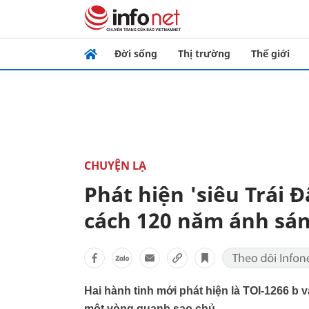
Đời sống
Thị trường
Thế giới
CHUYỆN LẠ
Phát hiện 'siêu Trái Đ
cách 120 năm ánh sá
Hai hành tinh mới phát hiện là TOI-1266 b
một vòng quanh sao chủ.