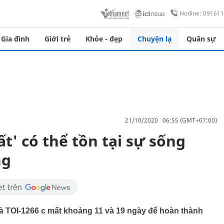
Hotline: 09161
Gia đình
Giới trẻ
Khỏe - đẹp
Chuyện lạ
Quân sự
21/10/2020 06:55 (GMT+07:00)
ất' có thể tồn tại sự sống
ng
 và TOI-1266 c mất khoảng 11 và 19 ngày để hoàn thành