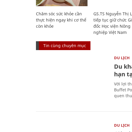
Chăm sóc sức khỏe cần
GS.TS Nguyễn Thị 
thực hiện ngay khi cơ thể
tiếp tục giữ chức 
còn khỏe
đốc Học viện Nông
nghiệp Việt Nam
Tin cùng chuyên mục
DU LỊCH
Du kh
hạn t
Với lợi t
Buffet P
quen thu
DU LỊCH