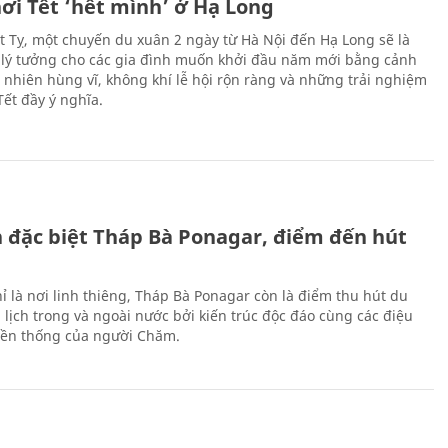
ơi Tết ‘hết mình’ ở Hạ Long
Ất Tỵ, một chuyến du xuân 2 ngày từ Hà Nội đến Hạ Long sẽ là
 lý tưởng cho các gia đình muốn khởi đầu năm mới bằng cảnh
n nhiên hùng vĩ, không khí lễ hội rộn ràng và những trải nghiệm
Tết đầy ý nghĩa.
ch đặc biệt Tháp Bà Ponagar, điểm đến hút
ỉ là nơi linh thiêng, Tháp Bà Ponagar còn là điểm thu hút du
 lịch trong và ngoài nước bởi kiến trúc độc đáo cùng các điệu
ền thống của người Chăm.