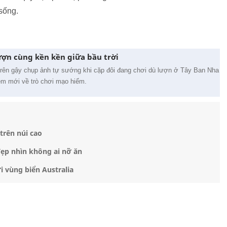
 sống.
ượn cùng kền kền giữa bầu trời
trên gậy chụp ảnh tự sướng khi cặp đôi đang chơi dù lượn ở Tây Ban Nha
iệm mới về trò chơi mạo hiểm.
trên núi cao
ẹp nhìn không ai nỡ ăn
i vùng biển Australia