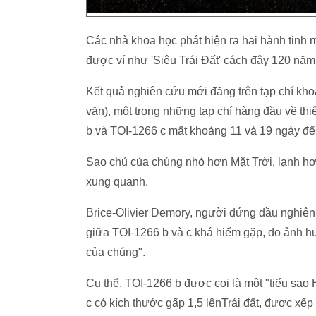
Các nhà khoa học phát hiện ra hai hành tinh 
được ví như 'Siêu Trái Đất' cách đây 120 năm
Kết quả nghiên cứu mới đăng trên tạp chí kho
văn), một trong những tạp chí hàng đầu về thiê
b và TOI-1266 c mất khoảng 11 và 19 ngày để
Sao chủ của chúng nhỏ hơn Mặt Trời, lạnh hơn
xung quanh.
Brice-Olivier Demory, người đứng đầu nghiên
giữa TOI-1266 b và c khá hiếm gặp, do ảnh h
của chúng".
Cụ thể, TOI-1266 b được coi là một "tiểu sao
c có kích thước gấp 1,5 lênTrái đất, được xếp 