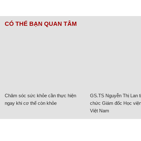
CÓ THỂ BẠN QUAN TÂM
Chăm sóc sức khỏe cần thực hiện
GS.TS Nguyễn Thị Lan ti
ngay khi cơ thể còn khỏe
chức Giám đốc Học viện
Việt Nam