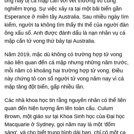
ông này bị cá mập cắn với vết thương vô cùng
nghiêm trọng. Sự việc xảy ra tại một bãi biển gần
Esperance ở miền tây Australia. Sau nhiều ngày tìm
kiếm, người ta không tìm thấy thi thể của người đàn
ông xấu số. Anh được đánh dấu là nạn nhân vụ cá
mập cắn tử vong thứ bảy tại Australia.
Năm 2019, mặc dù không có trường hợp tử vong
nào liên quan đến cá mập nhưng những năm trước,
mỗi năm có khoảng hai trường hợp tử vong. Điều
này chứng tỏ con số người tử vong năm nay vì cá
mập tăng đột biến, gấp nhiều lần.
Các nhà khoa học tin rằng nguyên nhân có thể liên
quan đến hiện tượng ấm lên toàn cấu. Culum
Brown, một giáo sư tại Khoa Sinh học của Đại học
Macquarie ở Sydney, gọi năm nay là một 'đốm
sáng', và cho biết trung bình dài hạn, chỉ có một ca