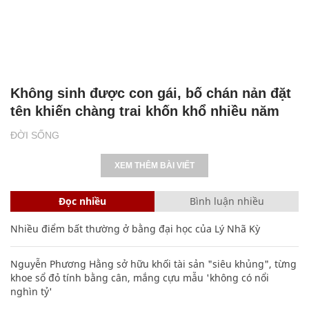
Không sinh được con gái, bố chán nản đặt
tên khiến chàng trai khốn khổ nhiều năm
ĐỜI SỐNG
XEM THÊM BÀI VIẾT
Đọc nhiều
Bình luận nhiều
Nhiều điểm bất thường ở bằng đại học của Lý Nhã Kỳ
Nguyễn Phương Hằng sở hữu khối tài sản "siêu khủng", từng
khoe sổ đỏ tính bằng cân, mắng cựu mẫu 'không có nổi
nghìn tỷ'