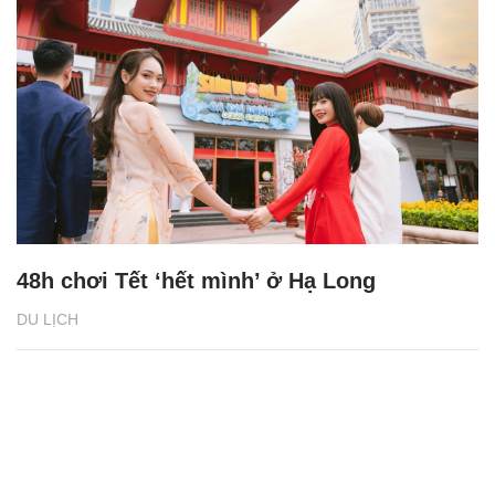
48h chơi Tết ‘hết mình’ ở Hạ Long
DU LỊCH