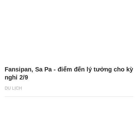
Fansipan, Sa Pa - điểm đến lý tưởng cho kỳ
nghỉ 2/9
DU LỊCH