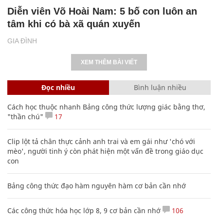
Diễn viên Võ Hoài Nam: 5 bố con luôn an
tâm khi có bà xã quán xuyến
GIA ĐÌNH
XEM THÊM BÀI VIẾT
Đọc nhiều
Bình luận nhiều
Cách học thuộc nhanh Bảng công thức lượng giác bằng thơ,
"thần chú"
17
Clip lột tả chân thực cảnh anh trai và em gái như 'chó với
mèo', người tinh ý còn phát hiện một vấn đề trong giáo dục
con
Bảng công thức đạo hàm nguyên hàm cơ bản cần nhớ
Các công thức hóa học lớp 8, 9 cơ bản cần nhớ
106