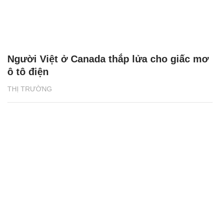
Người Việt ở Canada thắp lửa cho giấc mơ
ô tô điện
THỊ TRƯỜNG