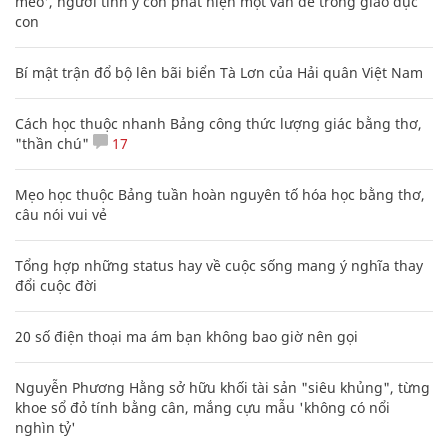
mèo', người tinh ý còn phát hiện một vấn đề trong giáo dục
con
Bí mật trận đổ bộ lên bãi biển Tà Lơn của Hải quân Việt Nam
Cách học thuộc nhanh Bảng công thức lượng giác bằng thơ,
"thần chú"
17
Mẹo học thuộc Bảng tuần hoàn nguyên tố hóa học bằng thơ,
câu nói vui vẻ
Tổng hợp những status hay về cuộc sống mang ý nghĩa thay
đổi cuộc đời
20 số điện thoại ma ám bạn không bao giờ nên gọi
Nguyễn Phương Hằng sở hữu khối tài sản "siêu khủng", từng
khoe sổ đỏ tính bằng cân, mắng cựu mẫu 'không có nổi
nghìn tỷ'