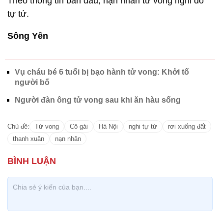
Theo thông tin ban đầu, nạn nhân tử vong nghi do
tự tử.
Sông Yên
Vụ cháu bé 6 tuổi bị bạo hành tử vong: Khởi tố
người bố
Người đàn ông tử vong sau khi ăn hàu sống
Chủ đề:
Tử vong
Cô gái
Hà Nội
nghi tự tử
rơi xuống đất
thanh xuân
nạn nhân