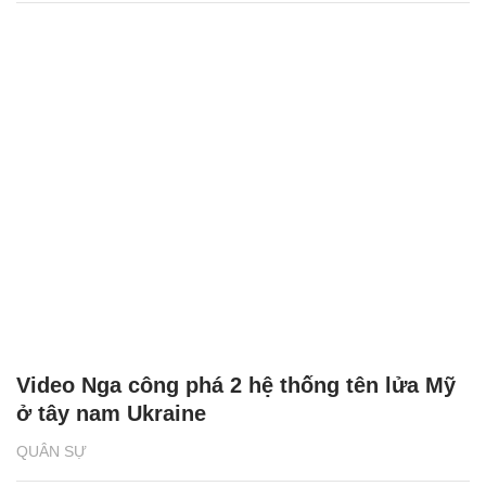
Video Nga công phá 2 hệ thống tên lửa Mỹ
ở tây nam Ukraine
QUÂN SỰ