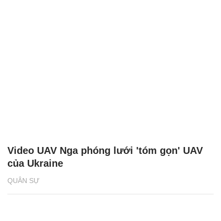
Video UAV Nga phóng lưới 'tóm gọn' UAV
của Ukraine
QUÂN SỰ