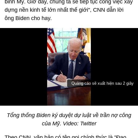
binh Mỹ. Giờ đây, chúng ta sẽ tiếp tục công việc xây
dựng nền kinh tế lớn nhất thế giới", CNN dẫn lời
ông Biden cho hay.
Tổng thống Biden ký duyệt dự luật về trần nợ công
của Mỹ. Video: Twitter
Theo CNN, văn bản có tên gọi chính thức là "Đạo