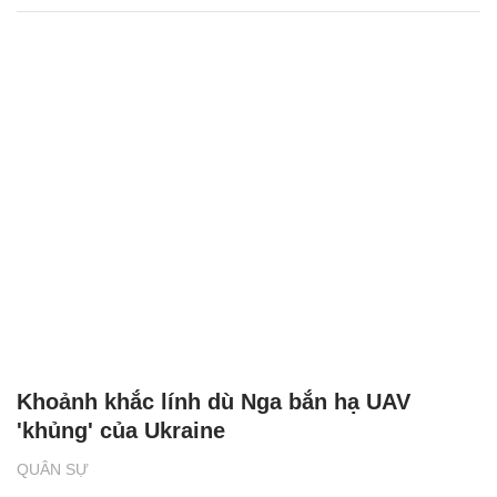
Khoảnh khắc lính dù Nga bắn hạ UAV
'khủng' của Ukraine
QUÂN SỰ