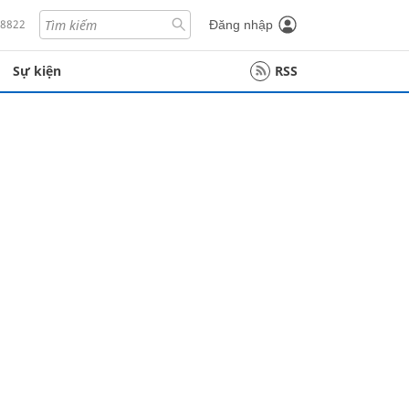
18822
Đăng nhập
Sự kiện
RSS