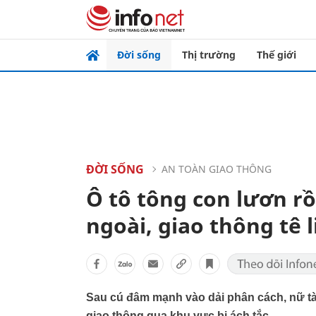
Đời sống
Thị trường
Thế giới
ĐỜI SỐNG
AN TOÀN GIAO THÔNG
Ô tô tông con lươn rồi
ngoài, giao thông tê l
Sau cú đâm mạnh vào dải phân cách, nữ tài 
giao thông qua khu vực bị ách tắc.