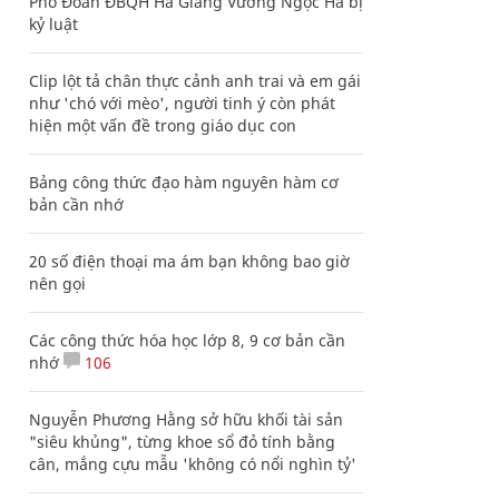
Phó Đoàn ĐBQH Hà Giang Vương Ngọc Hà bị
kỷ luật
Clip lột tả chân thực cảnh anh trai và em gái
như 'chó với mèo', người tinh ý còn phát
hiện một vấn đề trong giáo dục con
Bảng công thức đạo hàm nguyên hàm cơ
bản cần nhớ
20 số điện thoại ma ám bạn không bao giờ
nên gọi
Các công thức hóa học lớp 8, 9 cơ bản cần
nhớ
106
Nguyễn Phương Hằng sở hữu khối tài sản
"siêu khủng", từng khoe sổ đỏ tính bằng
cân, mắng cựu mẫu 'không có nổi nghìn tỷ'