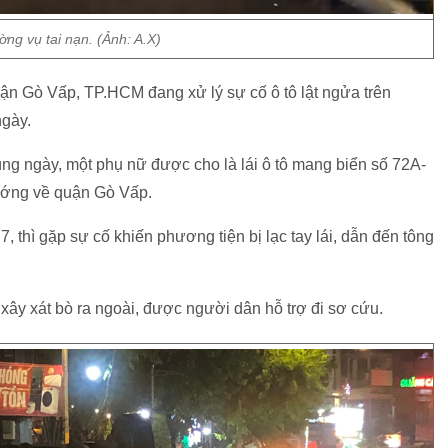
ờng vụ tai nạn. (Ảnh: A.X)
ận Gò Vấp, TP.HCM đang xử lý sự cố ô tô lật ngửa trên
ngày.
ng ngày, một phụ nữ được cho là lái ô tô mang biển số 72A-
ướng về quận Gò Vấp.
thì gặp sự cố khiến phương tiện bị lạc tay lái, dẫn đến tông
 xây xát bò ra ngoài, được người dân hỗ trợ đi sơ cứu.