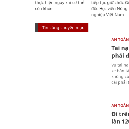
thực hiện ngay khi cơ thể
tiếp tục giữ chức 
còn khỏe
đốc Học viện Nông
nghiệp Việt Nam
Tin cùng chuyên mục
AN TOÀN
Tai n
phải 
Vụ tai n
xe bán t
không có
cãi phải t
AN TOÀN
Đi trê
làn 1