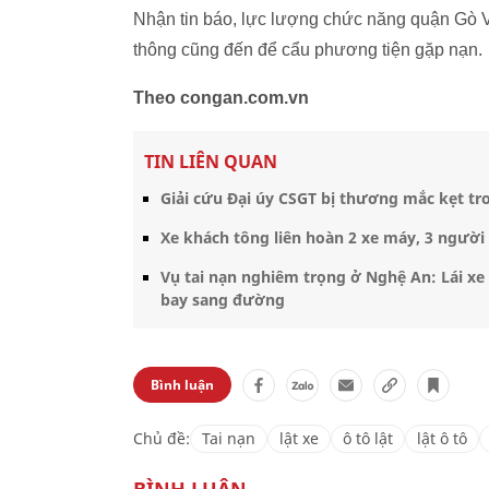
Nhận tin báo, lực lượng chức năng quận Gò V
thông cũng đến để cẩu phương tiện gặp nạn.
Theo congan.com.vn
TIN LIÊN QUAN
Giải cứu Đại úy CSGT bị thương mắc kẹt tr
Xe khách tông liên hoàn 2 xe máy, 3 ngườ
Vụ tai nạn nghiêm trọng ở Nghệ An: Lái xe t
bay sang đường
Bình luận
Chủ đề:
Tai nạn
lật xe
ô tô lật
lật ô tô