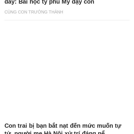
đầy: Bài học tỷ phú Mỹ dạy con
CÙNG CON TRƯỞNG THÀNH
Con trai bị bạn bắt nạt đến mức muốn tự
tử, người mẹ Hà Nội xử trí đáng nể