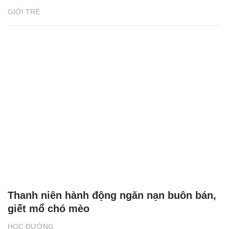
GIỚI TRẺ
Thanh niên hành động ngăn nạn buôn bán,
giết mổ chó mèo
HỌC ĐƯỜNG