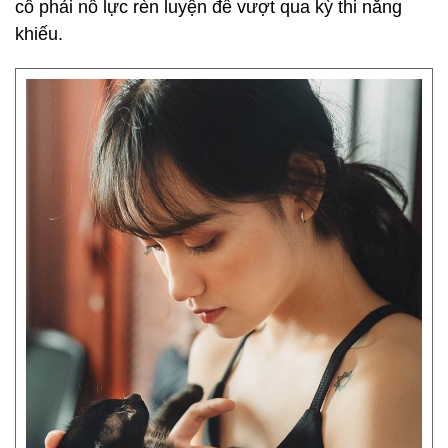
cô phải nỗ lực rèn luyện để vượt qua kỳ thi năng
khiếu.