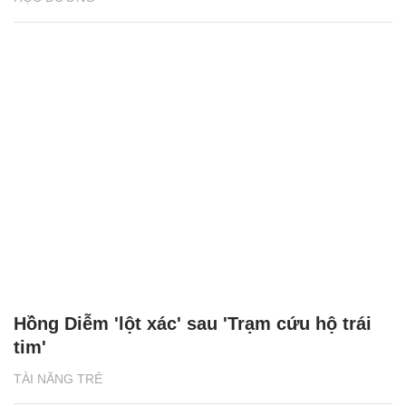
Hồng Diễm 'lột xác' sau 'Trạm cứu hộ trái
tim'
TÀI NĂNG TRẺ