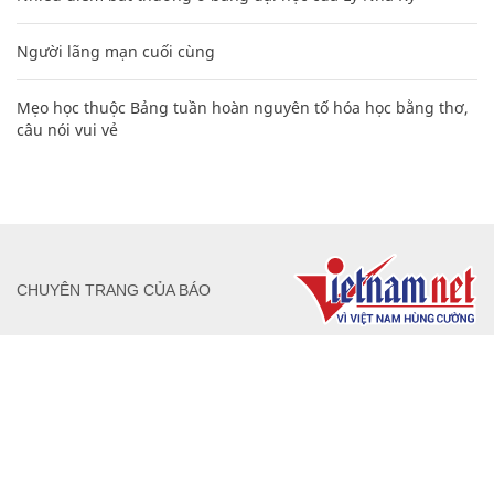
Người lãng mạn cuối cùng
Mẹo học thuộc Bảng tuần hoàn nguyên tố hóa học bằng thơ,
câu nói vui vẻ
CHUYÊN TRANG CỦA BÁO
Tòa soạn: Tòa nhà Cục Tần Số, 115 Trần Duy Hưng Hà Nội
Giấy phép hoạt động báo chí: Số 09/GP-BTTTT, Bộ Thông tin và
Truyền thông cấp ngày 07/01/2019.
0916118822
Hotline nội dung: