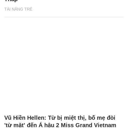
TÀI NĂNG TRẺ
Vũ Hiền Hellen: Từ bị miệt thị, bố mẹ đòi
'từ mặt' đến Á hậu 2 Miss Grand Vietnam