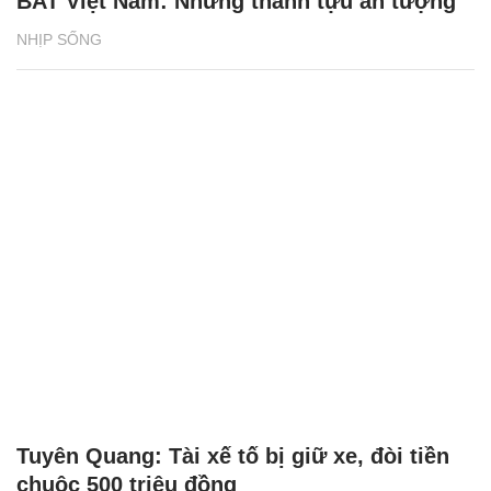
BAT Việt Nam: Những thành tựu ấn tượng
NHỊP SỐNG
Tuyên Quang: Tài xế tố bị giữ xe, đòi tiền
chuộc 500 triệu đồng