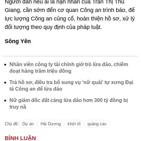
Người dân nếu ai là nạn nhân của Trần Thị Thu
Giang, cần sớm đến cơ quan Công an trình báo, để
lực lượng Công an củng cố, hoàn thiện hồ sơ, xử lý
đối tượng theo quy định của pháp luật.
Sông Yên
Nhân viên công ty tài chính giở trò lừa đảo, chiếm
đoạt hàng trăm triệu đồng
Trả hồ sơ, điều tra bổ sung vụ 'nữ quái' tự xưng Đại
tá Công an để lừa đảo
Nữ giám đốc đất cảng lừa đảo hơn 300 tỷ đồng bị
truy nã
Chủ đề:
Dự án
Hải Dương
khởi tố
quảng cáo