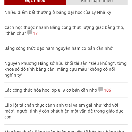
Đọc nhiều
Bình luận nhiều
Nhiều điểm bất thường ở bằng đại học của Lý Nhã Kỳ
Cách học thuộc nhanh Bảng công thức lượng giác bằng thơ,
"thần chú"
17
Bảng công thức đạo hàm nguyên hàm cơ bản cần nhớ
Nguyễn Phương Hằng sở hữu khối tài sản "siêu khủng", từng
khoe sổ đỏ tính bằng cân, mắng cựu mẫu 'không có nổi
nghìn tỷ'
Các công thức hóa học lớp 8, 9 cơ bản cần nhớ
106
Clip lột tả chân thực cảnh anh trai và em gái như 'chó với
mèo', người tinh ý còn phát hiện một vấn đề trong giáo dục
con
Mẹo học thuộc Bảng tuần hoàn nguyên tố hóa học bằng thơ,