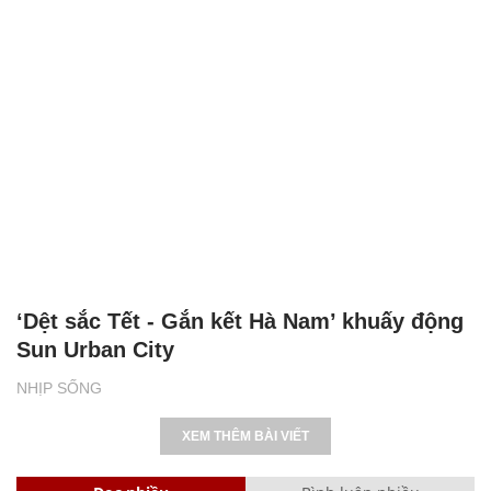
‘Dệt sắc Tết - Gắn kết Hà Nam’ khuấy động
Sun Urban City
NHỊP SỐNG
XEM THÊM BÀI VIẾT