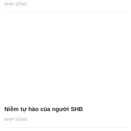
NHỊP SỐNG
Niềm tự hào của người SHB
NHỊP SỐNG