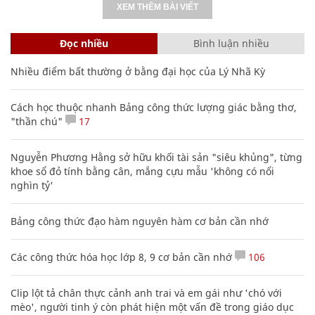
XEM THÊM BÀI VIẾT
Đọc nhiều
Bình luận nhiều
Nhiều điểm bất thường ở bằng đại học của Lý Nhã Kỳ
Cách học thuộc nhanh Bảng công thức lượng giác bằng thơ,
"thần chú"
17
Nguyễn Phương Hằng sở hữu khối tài sản "siêu khủng", từng
khoe sổ đỏ tính bằng cân, mắng cựu mẫu 'không có nổi
nghìn tỷ'
Bảng công thức đạo hàm nguyên hàm cơ bản cần nhớ
Các công thức hóa học lớp 8, 9 cơ bản cần nhớ
106
Clip lột tả chân thực cảnh anh trai và em gái như 'chó với
mèo', người tinh ý còn phát hiện một vấn đề trong giáo dục