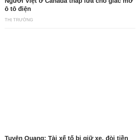
Người Việt ở Canada thắp lửa cho giấc mơ
ô tô điện
THỊ TRƯỜNG
Tuyên Quang: Tài xế tố bị giữ xe, đòi tiền