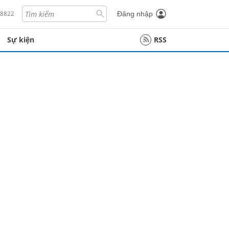
18822
Đăng nhập
Sự kiện
RSS