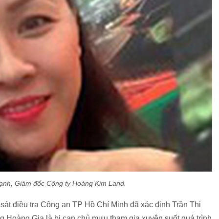
Hạnh, Giám đốc Công ty Hoàng Kim Land.
sát điều tra Công an TP Hồ Chí Minh đã xác định Trần Thị
g Hoàng Gia là bị can chủ mưu tham gia xuyên suốt quá trình