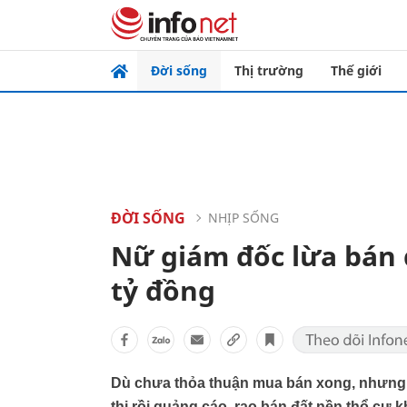
Đời sống
Thị trường
Thế giới
ĐỜI SỐNG
NHỊP SỐNG
Nữ giám đốc lừa bán
tỷ đồng
Dù chưa thỏa thuận mua bán xong, nhưng cá
thị rồi quảng cáo, rao bán đất nền thổ cư 