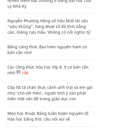
Nhiều điểm bất thường ở bằng đại học của
Lý Nhã Kỳ
Nguyễn Phương Hằng sở hữu khối tài sản
"siêu khủng", từng khoe sổ đỏ tính bằng
cân, mắng cựu mẫu 'không có nổi nghìn tỷ'
Bảng công thức đạo hàm nguyên hàm cơ
bản cần nhớ
Các công thức hóa học lớp 8, 9 cơ bản cần
nhớ
106
Clip lột tả chân thực cảnh anh trai và em gái
như 'chó với mèo', người tinh ý còn phát
hiện một vấn đề trong giáo dục con
Mẹo học thuộc Bảng tuần hoàn nguyên tố
hóa học bằng thơ, câu nói vui vẻ