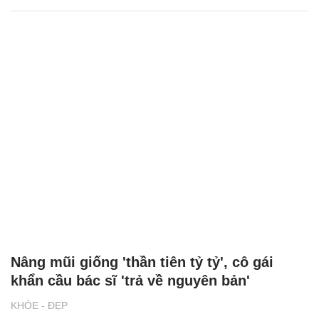
Nâng mũi giống 'thần tiên tỷ tỷ', cô gái
khẩn cầu bác sĩ 'trả về nguyên bản'
KHỎE - ĐẸP