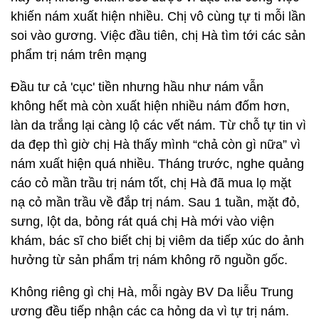
khiến nám xuất hiện nhiều. Chị vô cùng tự ti mỗi lần
soi vào gương. Việc đầu tiên, chị Hà tìm tới các sản
phẩm trị nám trên mạng
Đầu tư cả 'cục' tiền nhưng hầu như nám vẫn
không hết mà còn xuất hiện nhiều nám đốm hơn,
làn da trắng lại càng lộ các vết nám. Từ chỗ tự tin vì
da đẹp thì giờ chị Hà thấy mình “chả còn gì nữa” vì
nám xuất hiện quá nhiều. Tháng trước, nghe quảng
cáo cỏ mần trầu trị nám tốt, chị Hà đã mua lọ mặt
nạ cỏ mần trầu về đắp trị nám. Sau 1 tuần, mặt đỏ,
sưng, lột da, bỏng rát quá chị Hà mới vào viện
khám, bác sĩ cho biết chị bị viêm da tiếp xúc do ảnh
hưởng từ sản phẩm trị nám không rõ nguồn gốc.
Không riêng gì chị Hà, mỗi ngày BV Da liễu Trung
ương đều tiếp nhận các ca hỏng da vì tự trị nám.