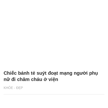
Chiếc bánh tẻ suýt đoạt mạng người phụ
nữ đi chăm cháu ở viện
KHỎE - ĐẸP