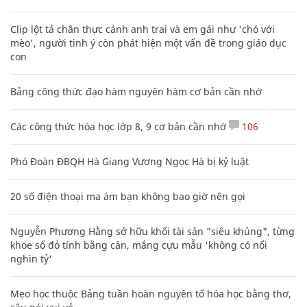
Clip lột tả chân thực cảnh anh trai và em gái như 'chó với
mèo', người tinh ý còn phát hiện một vấn đề trong giáo dục
con
Bảng công thức đạo hàm nguyên hàm cơ bản cần nhớ
Các công thức hóa học lớp 8, 9 cơ bản cần nhớ
106
Phó Đoàn ĐBQH Hà Giang Vương Ngọc Hà bị kỷ luật
20 số điện thoại ma ám bạn không bao giờ nên gọi
Nguyễn Phương Hằng sở hữu khối tài sản "siêu khủng", từng
khoe sổ đỏ tính bằng cân, mắng cựu mẫu 'không có nổi
nghìn tỷ'
Mẹo học thuộc Bảng tuần hoàn nguyên tố hóa học bằng thơ,