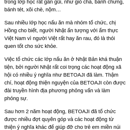
trong lớp học rất gần gũi, như giò chả, bánh chưng,
bánh tét, xôi chè, nộm…
Sau nhiều lớp học nấu ăn mà nhóm tổ chức, chị
Hồng cho biết, người Nhật ấn tượng với ẩm thực
Việt Nam vì người Việt rất hay ăn rau, đó là thói
quen tốt cho sức khỏe.
Việc tổ chức các lớp nấu ăn ở Nhật Bản khá thuận
tiện, bởi người Nhật rất coi trọng các hoạt động xã
hội có nhiều ý nghĩa như BETOAJI đã làm. Thậm
chí, hoạt động thiện nguyện của BETOAJI còn được
đài truyền hình địa phương phỏng vấn và làm
phóng sự.
Sau hơn 2 năm hoạt động, BETOAJI đã tổ chức
được nhiều đợt quyên góp và các hoạt động từ
thiện ý nghĩa khác để giúp đỡ cho trẻ em miền núi