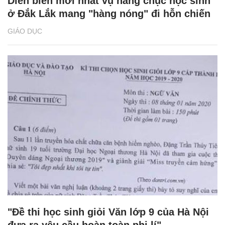
Diễn biến mới nhất vụ hàng chục học sinh
ở Đắk Lắk mang "hàng nóng" đi hỗn chiến
GIÁO DỤC
"Đề thi học sinh giỏi Văn lớp 9 của Hà Nội
đưa ra yêu cầu hoàn toàn phi lí"