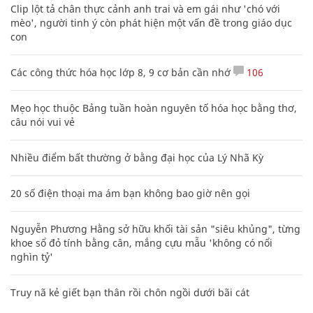
Clip lột tả chân thực cảnh anh trai và em gái như 'chó với
mèo', người tinh ý còn phát hiện một vấn đề trong giáo dục
con
Các công thức hóa học lớp 8, 9 cơ bản cần nhớ
106
Mẹo học thuộc Bảng tuần hoàn nguyên tố hóa học bằng thơ,
câu nói vui vẻ
Nhiều điểm bất thường ở bằng đại học của Lý Nhã Kỳ
20 số điện thoại ma ám bạn không bao giờ nên gọi
Nguyễn Phương Hằng sở hữu khối tài sản "siêu khủng", từng
khoe sổ đỏ tính bằng cân, mắng cựu mẫu 'không có nổi
nghìn tỷ'
Truy nã kẻ giết bạn thân rồi chôn ngồi dưới bãi cát