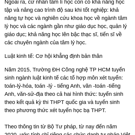
Ngoài ra, cử nhân tâm lí học còn có khả năng học
tập và nâng cao trình độ sau khi tốt nghiệp: khả
năng tự học và nghiên cứu khoa học về ngành tâm
lý học và các ngành gần như giáo dục học, quản lý
giáo dục; khả năng học lên bậc thạc sĩ, tiến sĩ về
các chuyên ngành của tâm lý học.
Luật kinh tế: Cơ hội khẳng định bản thân
Năm 2015, Trường ĐH Công nghệ TP HCM tuyển
sinh ngành luật kinh tế các tổ hợp môn xét tuyển:
toán-lý-hóa, toán -lý - tiếng Anh, văn -toán -tiếng
Anh, văn-sử-địa theo cả hai hình thức: tuyển sinh
theo kết quả kỳ thi THPT quốc gia và tuyển sinh
theo phương thức xét tuyển học bạ THPT.
Theo thông tin từ Bộ Tư pháp, từ nay đến năm
2020, ước tính chỉ riêng các chức danh tư pháp Việt