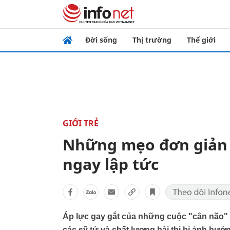
Đời sống
Thị trường
Thế giới
GIỚI TRẺ
Những mẹo đơn giản "
ngay lập tức
Áp lực gay gắt của những cuộc "cân não" 
các sỹ tử và chất lượng bài thi bị ảnh hư