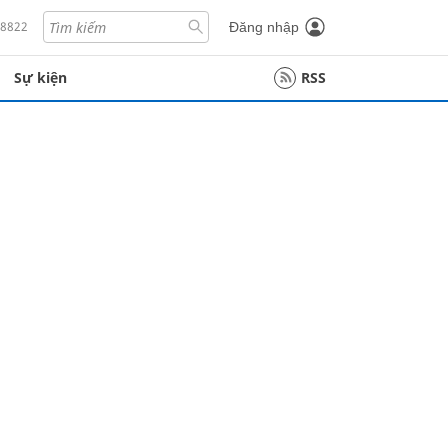
18822
Đăng nhập
Sự kiện
RSS