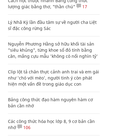
Cách học thuộc nhanh Bảng công thức
lượng giác bằng thơ, "thần chú"
17
Lý Nhã Kỳ lần đầu tâm sự về người cha Liệt
sĩ đặc công rừng Sác
Nguyễn Phương Hằng sở hữu khối tài sản
"siêu khủng", từng khoe sổ đỏ tính bằng
cân, mắng cựu mẫu 'không có nổi nghìn tỷ'
Clip lột tả chân thực cảnh anh trai và em gái
như 'chó với mèo', người tinh ý còn phát
hiện một vấn đề trong giáo dục con
Bảng công thức đạo hàm nguyên hàm cơ
bản cần nhớ
Các công thức hóa học lớp 8, 9 cơ bản cần
nhớ
106