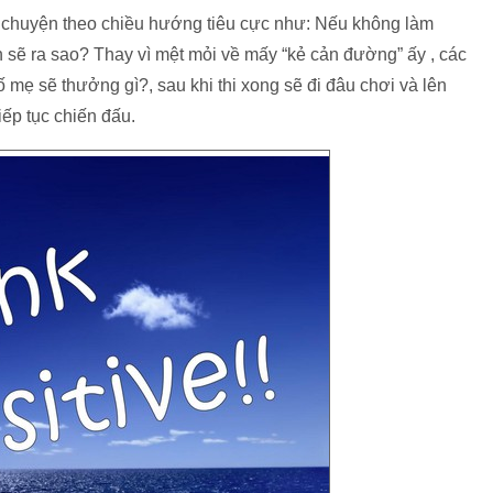
i chuyện theo chiều hướng tiêu cực như: Nếu không làm
h sẽ ra sao? Thay vì mệt mỏi về mấy “kẻ cản đường” ấy , các
 mẹ sẽ thưởng gì?, sau khi thi xong sẽ đi đâu chơi và lên
iếp tục chiến đấu.