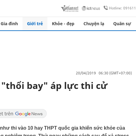
Hotline: 09161
Gia đình
Giới trẻ
Khỏe - đẹp
Chuyện lạ
Quân sự
20/04/2019 06:30 (GMT+07:00)
thổi bay" áp lực thi cử
như thi vào 10 hay THPT quốc gia khiến sức khỏe của
ởng nghiêm trọng. Thử ngay những cách sau để xả stress