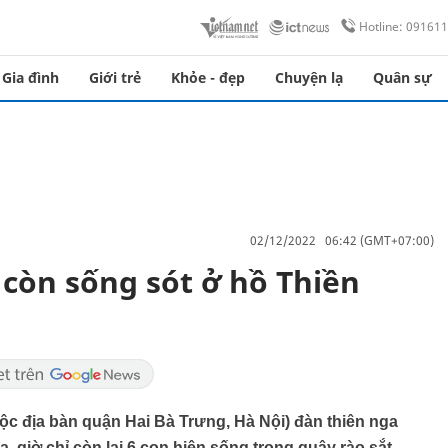
Hotline: 09161
Gia đình
Giới trẻ
Khỏe - đẹp
Chuyện lạ
Quân sự
02/12/2022 06:42 (GMT+07:00)
còn sống sót ở hồ Thiền
ộc địa bàn quận Hai Bà Trưng, Hà Nội) đàn thiên nga
, giờ chỉ còn lại 6 con hiện sống trong quây rào sắt