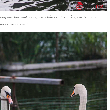
rộng vài chục mét vuông, rào chắn cẩn thận bằng các tấm lưới
hép và bè thuỷ sinh.