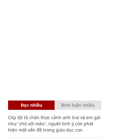
Đọc nhiều
Bình luận nhiều
Clip lột tả chân thực cảnh anh trai và em gái
như 'chó với mèo', người tinh ý còn phát
hiện một vấn đề trong giáo dục con