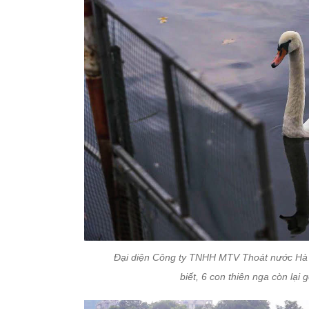
Đại diện Công ty TNHH MTV Thoát nước Hà N
biết, 6 con thiên nga còn lại