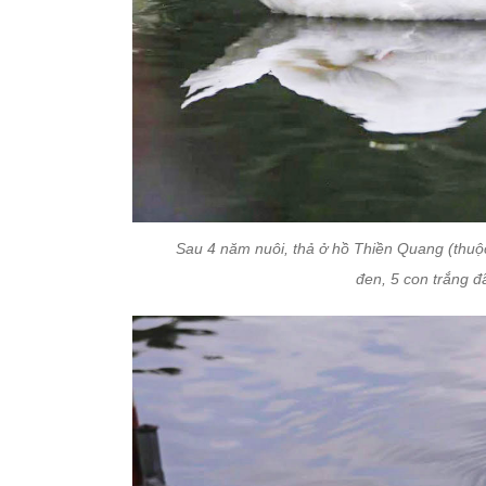
Sau 4 năm nuôi, thả ở hồ Thiền Quang (thuộ
đen, 5 con trắng đã