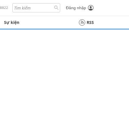
18822
Đăng nhập
Sự kiện
RSS