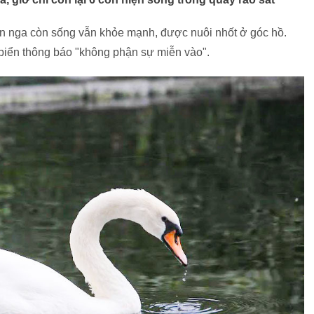
ên nga còn sống vẫn khỏe mạnh, được nuôi nhốt ở góc hồ.
biển thông báo "không phận sự miễn vào".