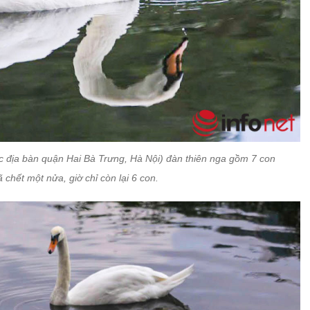
c địa bàn quận Hai Bà Trưng, Hà Nội) đàn thiên nga gồm 7 con
 chết một nửa, giờ chỉ còn lại 6 con.