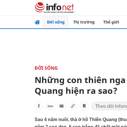
Đời sống
Thị trường
Thế giới
ĐỜI SỐNG
Những con thiên nga 
Quang hiện ra sao?
Sau 4 năm nuôi, thả ở hồ Thiền Quang (thu
gồm 7 con đen, 5 con trắng đã chết một nửa