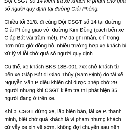
Đội CSGT số 14 kiểm tra xe khách vi phạm chở quá
số người quy định tại đường Giải Phóng.
Chiều tối 31/8, đi cùng Đội CSGT số 14 tại đường
Giải Phóng giao với đường Kim Đồng (cách bến xe
Giáp Bát vài trăm mét), PV đã ghi nhận, chỉ trong
hơn nửa giờ đồng hồ, nhiều trường hợp xe khách bị
xử lý vì lỗi chở quá số người quy định.
Cụ thể, xe khách BKS 18B-001.7xx chở khách từ
bến xe Giáp Bát đi Giao Thủy (Nam Định) do tài xế
Nguyễn Văn P điều khiển chỉ được phép chở 29
người nhưng khi CSGT kiểm tra thì phát hiện 35
người đang ở trên xe.
Khi bị CSGT dừng xe, lập biên bản, lái xe P. thanh
minh, biết chở quá khách là vi phạm nhưng khách
cứ vẫy xe xin về sớm, không đợi chuyến sau nên