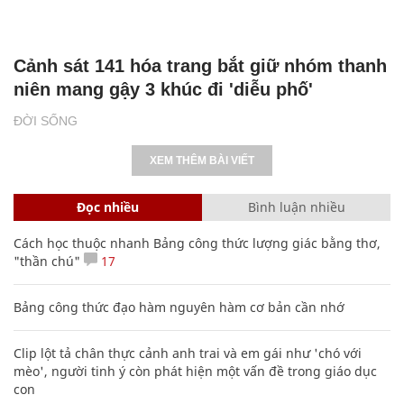
Cảnh sát 141 hóa trang bắt giữ nhóm thanh
niên mang gậy 3 khúc đi 'diễu phố'
ĐỜI SỐNG
XEM THÊM BÀI VIẾT
Đọc nhiều
Bình luận nhiều
Cách học thuộc nhanh Bảng công thức lượng giác bằng thơ,
"thần chú"
17
Bảng công thức đạo hàm nguyên hàm cơ bản cần nhớ
Clip lột tả chân thực cảnh anh trai và em gái như 'chó với
mèo', người tinh ý còn phát hiện một vấn đề trong giáo dục
con