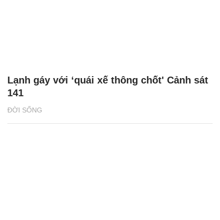
Lạnh gáy với ‘quái xế thông chốt' Cảnh sát
141
ĐỜI SỐNG