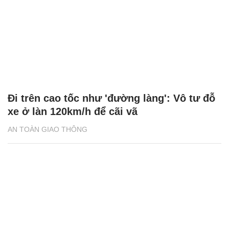
Đi trên cao tốc như 'đường làng': Vô tư đỗ
xe ở làn 120km/h để cãi vã
AN TOÀN GIAO THÔNG