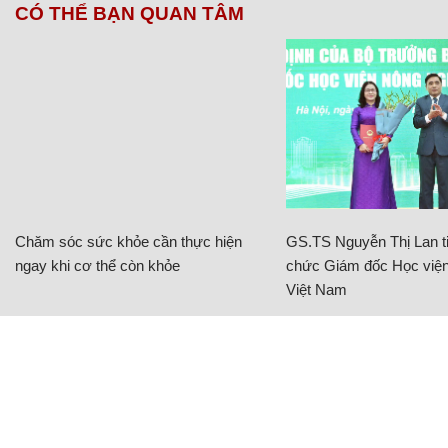
CÓ THỂ BẠN QUAN TÂM
Chăm sóc sức khỏe cần thực hiện
GS.TS Nguyễn Thị Lan ti
ngay khi cơ thể còn khỏe
chức Giám đốc Học viện
Việt Nam