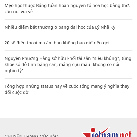
Mẹo học thuộc Bảng tuần hoàn nguyên tố hóa học bằng thơ,
câu nói vui vẻ
Nhiều điểm bất thường ở bằng đại học của Lý Nhã Kỳ
20 số điện thoại ma ám bạn không bao giờ nên gọi
Nguyễn Phương Hằng sở hữu khối tài sản "siêu khủng", từng
khoe sổ đỏ tính bằng cân, mắng cựu mẫu 'không có nổi
nghìn tỷ'
Tổng hợp những status hay về cuộc sống mang ý nghĩa thay
đổi cuộc đời
CHUYÊN TRANG CỦA BÁO