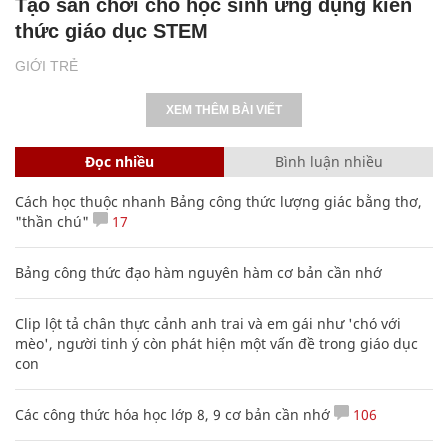
Tạo sân chơi cho học sinh ứng dụng kiến
thức giáo dục STEM
GIỚI TRẺ
XEM THÊM BÀI VIẾT
Đọc nhiều
Bình luận nhiều
Cách học thuộc nhanh Bảng công thức lượng giác bằng thơ,
"thần chú"
17
Bảng công thức đạo hàm nguyên hàm cơ bản cần nhớ
Clip lột tả chân thực cảnh anh trai và em gái như 'chó với
mèo', người tinh ý còn phát hiện một vấn đề trong giáo dục
con
Các công thức hóa học lớp 8, 9 cơ bản cần nhớ
106