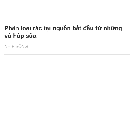
Phân loại rác tại nguồn bắt đầu từ những
vỏ hộp sữa
NHỊP SỐNG