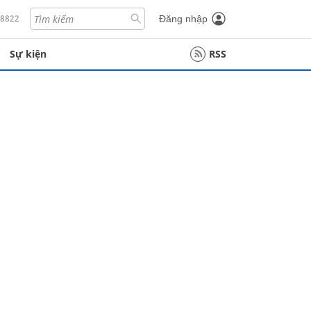
18822
Đăng nhập
Sự kiện
RSS