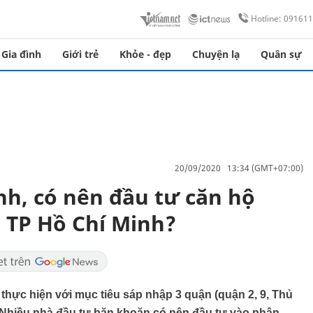
Hotline: 09161
Gia đình
Giới trẻ
Khỏe - đẹp
Chuyện lạ
Quân sự
20/09/2020 13:34 (GMT+07:00)
h, có nên đầu tư căn hộ
 TP Hồ Chí Minh?
hực hiện với mục tiêu sáp nhập 3 quận (quận 2, 9, Thủ
 Nhiều nhà đầu tư băn khoăn có nên đầu tư vào phân