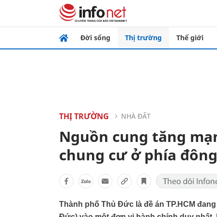
Đời sống
Thị trường
Thế giới
THỊ TRƯỜNG
NHÀ ĐẤT
Nguồn cung tăng mạn
chung cư ở phía đông
Thành phố Thủ Đức là đề án TP.HCM đang t
Đức) vào một đơn vị hành chính duy nhất.