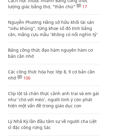
Cách học thuộc nhanh Bảng công thức
lượng giác bằng thơ, "thần chú"
17
Nguyễn Phương Hằng sở hữu khối tài sản
"siêu khủng", từng khoe sổ đỏ tính bằng
cân, mắng cựu mẫu 'không có nổi nghìn tỷ'
Bảng công thức đạo hàm nguyên hàm cơ
bản cần nhớ
Các công thức hóa học lớp 8, 9 cơ bản cần
nhớ
106
Clip lột tả chân thực cảnh anh trai và em gái
như 'chó với mèo', người tinh ý còn phát
hiện một vấn đề trong giáo dục con
Lý Nhã Kỳ lần đầu tâm sự về người cha Liệt
sĩ đặc công rừng Sác