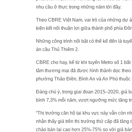
nhu cầu ở thực trong những năm tới đây.
Theo CBRE Việt Nam, vai trò của những dự án
kiện kết nối thuận lợi giữa thành phố phía Đ
Những công trình nổi bật có thể kể đến là tu
án cầu Thủ Thiêm 2.
CBRE cho hay, kể từ khi tuyến Metro số 1 bắt
tâm thương mại đã được hình thành dọc theo t
phường Thảo Điền, Bình An và An Phú thuộc 
Đáng chú ý, trong giai đoạn 2015–2020, giá bá
bình 7,3% mỗi năm, vượt ngưỡng mức tăng tru
“Thị trường căn hộ tại khu vực này vẫn còn n
nhận thấy giá trên thị trường thứ cấp đã tăng
chào bán lại cao hơn 25%-75% so với giá bá