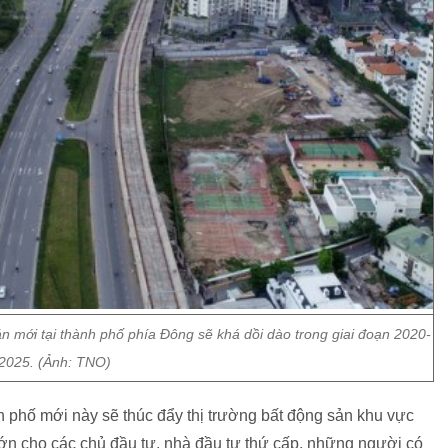
 mới tại thành phố phía Đông sẽ khá dồi dào trong giai đoạn 2020-
2025. (Ảnh: TNO)
h phố mới này sẽ thúc đẩy thị trường bất động sản khu vực
lớn cho các chủ đầu tư, nhà đầu tư thứ cấp, những người có