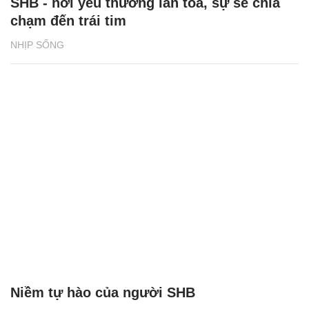
SHB - nơi yêu thương lan tỏa, sự sẻ chia
chạm đến trái tim
NHỊP SỐNG
Niềm tự hào của người SHB