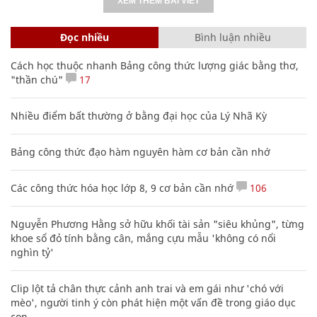
XEM THÊM BÀI VIẾT
Đọc nhiều
Bình luận nhiều
Cách học thuộc nhanh Bảng công thức lượng giác bằng thơ,
"thần chú"
17
Nhiều điểm bất thường ở bằng đại học của Lý Nhã Kỳ
Bảng công thức đạo hàm nguyên hàm cơ bản cần nhớ
Các công thức hóa học lớp 8, 9 cơ bản cần nhớ
106
Nguyễn Phương Hằng sở hữu khối tài sản "siêu khủng", từng
khoe sổ đỏ tính bằng cân, mắng cựu mẫu 'không có nổi
nghìn tỷ'
Clip lột tả chân thực cảnh anh trai và em gái như 'chó với
mèo', người tinh ý còn phát hiện một vấn đề trong giáo dục
con