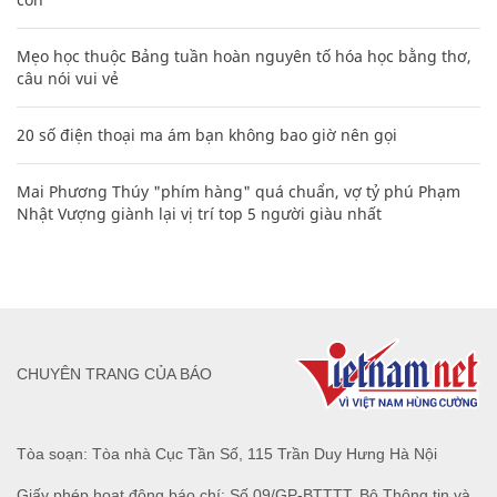
Mẹo học thuộc Bảng tuần hoàn nguyên tố hóa học bằng thơ,
câu nói vui vẻ
20 số điện thoại ma ám bạn không bao giờ nên gọi
Mai Phương Thúy "phím hàng" quá chuẩn, vợ tỷ phú Phạm
Nhật Vượng giành lại vị trí top 5 người giàu nhất
CHUYÊN TRANG CỦA BÁO
Tòa soạn: Tòa nhà Cục Tần Số, 115 Trần Duy Hưng Hà Nội
Giấy phép hoạt động báo chí: Số 09/GP-BTTTT, Bộ Thông tin và