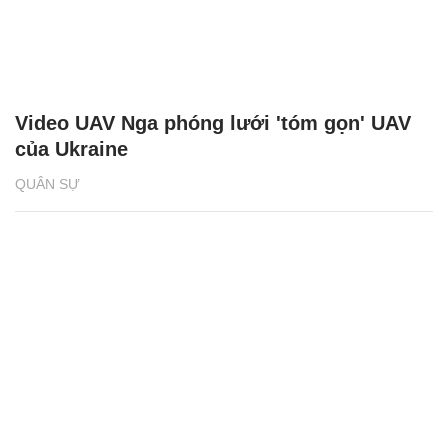
Video UAV Nga phóng lưới 'tóm gọn' UAV
của Ukraine
QUÂN SỰ