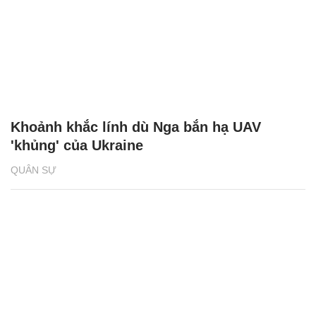
Khoảnh khắc lính dù Nga bắn hạ UAV
'khủng' của Ukraine
QUÂN SỰ