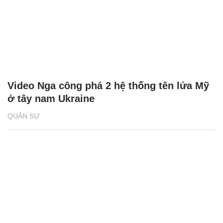
Video Nga công phá 2 hệ thống tên lửa Mỹ
ở tây nam Ukraine
QUÂN SỰ