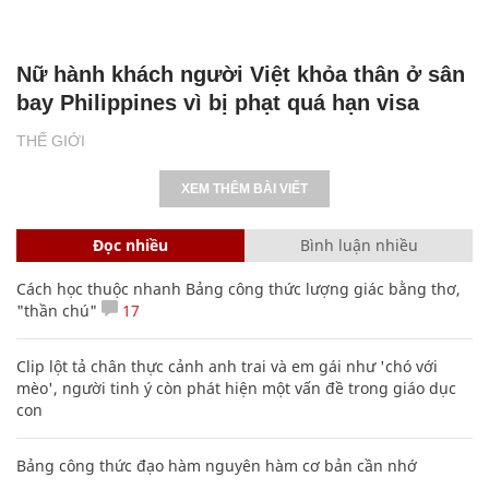
Nữ hành khách người Việt khỏa thân ở sân
bay Philippines vì bị phạt quá hạn visa
THẾ GIỚI
XEM THÊM BÀI VIẾT
Đọc nhiều
Bình luận nhiều
Cách học thuộc nhanh Bảng công thức lượng giác bằng thơ,
"thần chú"
17
Clip lột tả chân thực cảnh anh trai và em gái như 'chó với
mèo', người tinh ý còn phát hiện một vấn đề trong giáo dục
con
Bảng công thức đạo hàm nguyên hàm cơ bản cần nhớ