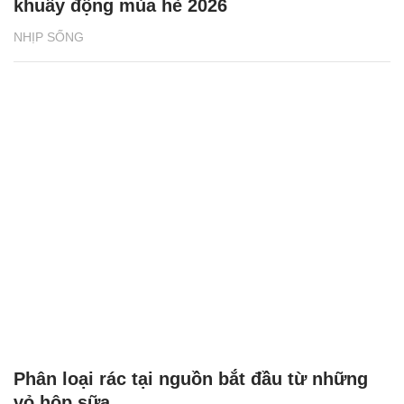
Phân loại rác tại nguồn bắt đầu từ những
vỏ hộp sữa
NHỊP SỐNG