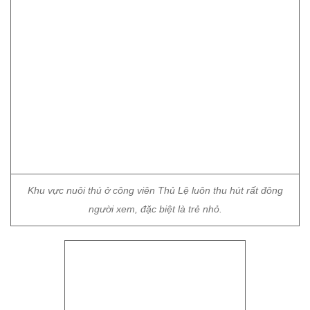
Khu vực nuôi thú ở công viên Thủ Lệ luôn thu hút rất đông
người xem, đặc biệt là trẻ nhỏ.