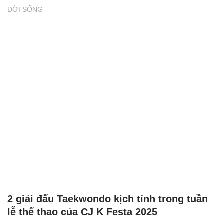
2 giải đấu Taekwondo kịch tính trong tuần
lễ thể thao của CJ K Festa 2025
NHỊP SỐNG