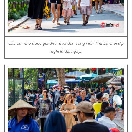
Các em nhỏ được gia đình đưa đến công viên Thủ Lệ chơi dịp
nghỉ lễ dài ngày.