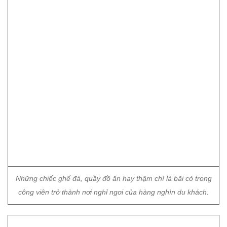
Những chiếc ghế đá, quầy đồ ăn hay thậm chí là bãi cỏ trong
công viên trở thành nơi nghỉ ngơi của hàng nghìn du khách.