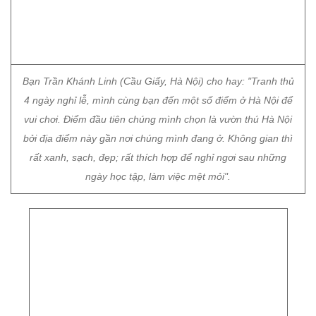
4 ngày nghỉ lễ, mình cùng bạn đến một số điểm ở Hà Nội để
vui chơi. Điểm đầu tiên chúng mình chọn là vườn thú Hà Nội
bởi địa điểm này gần nơi chúng mình đang ở. Không gian thì
rất xanh, sạch, đẹp; rất thích hợp để nghỉ ngơi sau những
ngày học tập, làm việc mệt mỏi".