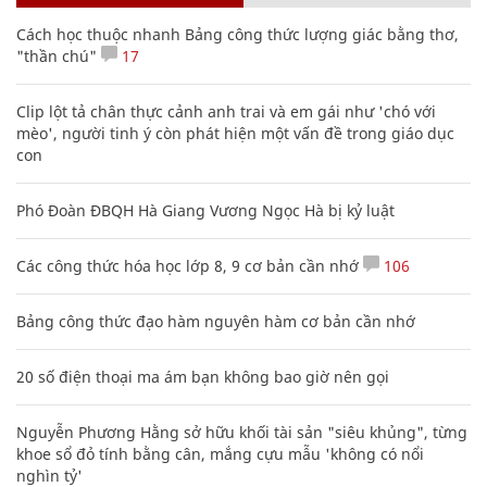
con
Phó Đoàn ĐBQH Hà Giang Vương Ngọc Hà bị kỷ luật
Các công thức hóa học lớp 8, 9 cơ bản cần nhớ
106
Bảng công thức đạo hàm nguyên hàm cơ bản cần nhớ
20 số điện thoại ma ám bạn không bao giờ nên gọi
Nguyễn Phương Hằng sở hữu khối tài sản "siêu khủng", từng
khoe sổ đỏ tính bằng cân, mắng cựu mẫu 'không có nổi
nghìn tỷ'
Mẹo học thuộc Bảng tuần hoàn nguyên tố hóa học bằng thơ,
câu nói vui vẻ
Hàng ngàn người Mỹ ân hận vì tiêm vắc xin HPV: Bác sĩ nói
gì?