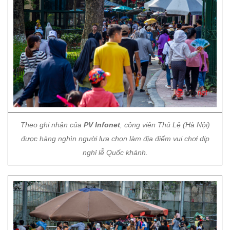
Theo ghi nhận của
PV Infonet
, công viên Thủ Lệ (Hà Nội)
được hàng nghìn người lựa chọn làm địa điểm vui chơi dịp
nghỉ lễ Quốc khánh.