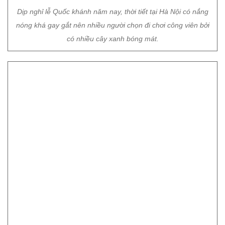
Dịp nghỉ lễ Quốc khánh năm nay, thời tiết tại Hà Nội có nắng
nóng khá gay gắt nên nhiều người chọn đi chơi công viên bởi
có nhiều cây xanh bóng mát.
Bạn Trần Khánh Linh (Cầu Giấy, Hà Nội) cho hay: "Tranh thủ