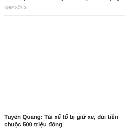
Tuyên Quang: Tài xế tố bị giữ xe, đòi tiền
chuộc 500 triệu đồng
ĐỜI SỐNG