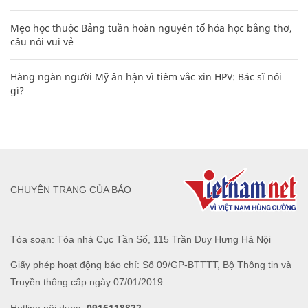
CHUYÊN TRANG CỦA BÁO
Tòa soạn: Tòa nhà Cục Tần Số, 115 Trần Duy Hưng Hà Nội
Giấy phép hoạt động báo chí: Số 09/GP-BTTTT, Bộ Thông tin và
Truyền thông cấp ngày 07/01/2019.
0916118822
Hotline nội dung:
toasoan@infonet.vn
Email: