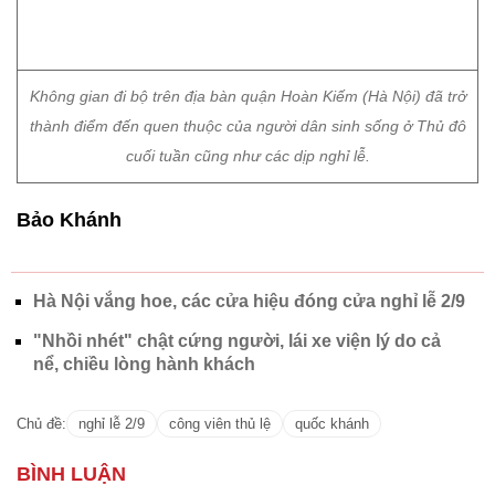
cuối tuần cũng như các dịp nghỉ lễ.
Bảo Khánh
Hà Nội vắng hoe, các cửa hiệu đóng cửa nghỉ lễ 2/9
"Nhồi nhét" chật cứng người, lái xe viện lý do cả
nể, chiều lòng hành khách
Chủ đề:
nghỉ lễ 2/9
công viên thủ lệ
quốc khánh