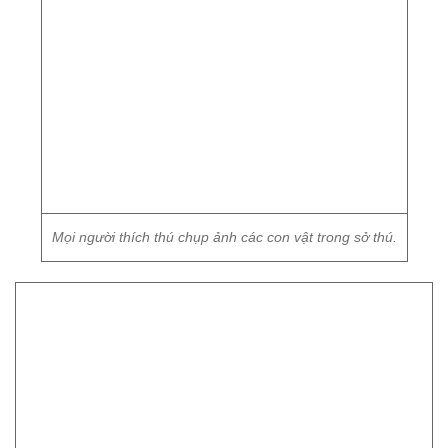
Mọi người thích thú chụp ảnh các con vật trong sở thú.