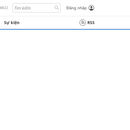
18822
Đăng nhập
Sự kiện
RSS