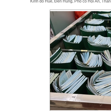
Kinh đô Huế, Đền Hùng, Phố cổ Hội An, Thán