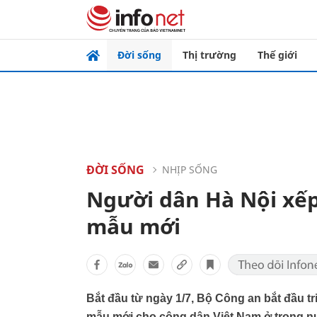
Đời sống
Thị trường
Thế giới
ĐỜI SỐNG
NHỊP SỐNG
Người dân Hà Nội xếp
mẫu mới
Bắt đầu từ ngày 1/7, Bộ Công an bắt đầu t
mẫu mới cho công dân Việt Nam ở trong n