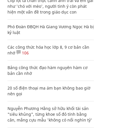
Clip lột tả chân thực cảnh anh trai và em gái
như 'chó với mèo', người tinh ý còn phát
hiện một vấn đề trong giáo dục con
Phó Đoàn ĐBQH Hà Giang Vương Ngọc Hà bị
kỷ luật
Các công thức hóa học lớp 8, 9 cơ bản cần
nhớ
106
Bảng công thức đạo hàm nguyên hàm cơ
bản cần nhớ
20 số điện thoại ma ám bạn không bao giờ
nên gọi
Nguyễn Phương Hằng sở hữu khối tài sản
"siêu khủng", từng khoe sổ đỏ tính bằng
cân, mắng cựu mẫu 'không có nổi nghìn tỷ'