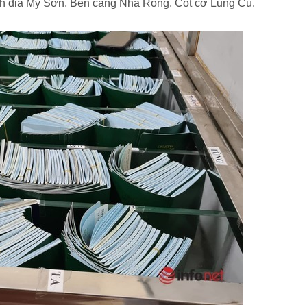
h địa Mỹ Sơn, Bến cảng Nhà Rồng, Cột cờ Lũng Cú.