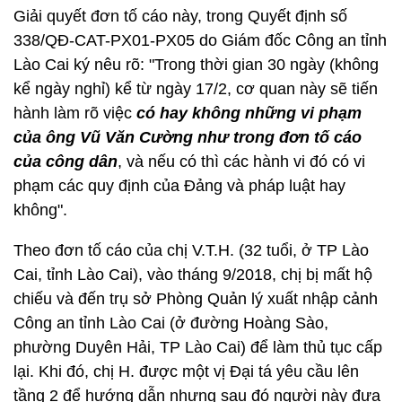
Giải quyết đơn tố cáo này, trong Quyết định số
338/QĐ-CAT-PX01-PX05 do Giám đốc Công an tỉnh
Lào Cai ký nêu rõ: "Trong thời gian 30 ngày (không
kể ngày nghỉ) kể từ ngày 17/2, cơ quan này sẽ tiến
hành làm rõ việc
có hay không những vi phạm
của ông Vũ Văn Cường như trong đơn tố cáo
của công dân
, và nếu có thì các hành vi đó có vi
phạm các quy định của Đảng và pháp luật hay
không".
Theo đơn tố cáo của chị V.T.H. (32 tuổi, ở TP Lào
Cai, tỉnh Lào Cai), vào tháng 9/2018, chị bị mất hộ
chiếu và đến trụ sở Phòng Quản lý xuất nhập cảnh
Công an tỉnh Lào Cai (ở đường Hoàng Sào,
phường Duyên Hải, TP Lào Cai) để làm thủ tục cấp
lại. Khi đó, chị H. được một vị Đại tá yêu cầu lên
tầng 2 để hướng dẫn nhưng sau đó người này đưa