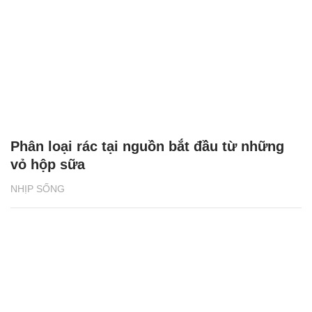
Phân loại rác tại nguồn bắt đầu từ những
vỏ hộp sữa
NHỊP SỐNG