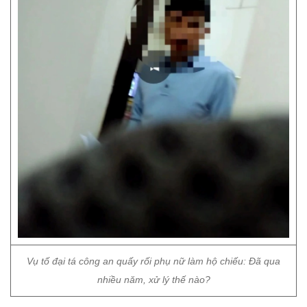
Vụ tố đại tá công an quấy rối phụ nữ làm hộ chiếu: Đã qua
nhiều năm, xử lý thế nào?