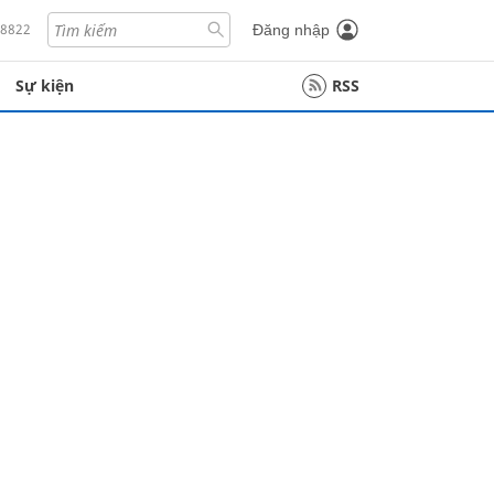
18822
Đăng nhập
Sự kiện
RSS