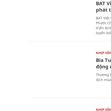
BAT V
phát t
BAT Việt
Phước Ch
triển ki
tuyến bi
NHỊP SỐ
Bia T
động 
Thương h
dịch mùa
NHỊP SỐ