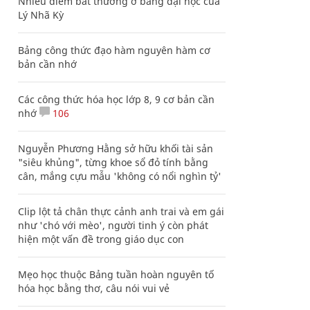
Nhiều điểm bất thường ở bằng đại học của
Lý Nhã Kỳ
Bảng công thức đạo hàm nguyên hàm cơ
bản cần nhớ
Các công thức hóa học lớp 8, 9 cơ bản cần
nhớ
106
Nguyễn Phương Hằng sở hữu khối tài sản
"siêu khủng", từng khoe sổ đỏ tính bằng
cân, mắng cựu mẫu 'không có nổi nghìn tỷ'
Clip lột tả chân thực cảnh anh trai và em gái
như 'chó với mèo', người tinh ý còn phát
hiện một vấn đề trong giáo dục con
Mẹo học thuộc Bảng tuần hoàn nguyên tố
hóa học bằng thơ, câu nói vui vẻ