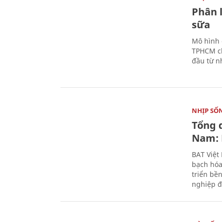
Phân 
sữa
Mô hình 
TPHCM ch
đầu từ n
NHỊP SỐ
Tổng 
Nam: 
BAT Việt
bạch hóa
triển bề
nghiệp đ