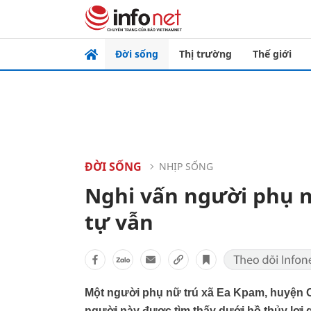
Đời sống
Thị trường
Thế giới
ĐỜI SỐNG
NHỊP SỐNG
Nghi vấn người phụ n
tự vẫn
Một người phụ nữ trú xã Ea Kpam, huyện Cư
người này được tìm thấy dưới hồ thủy lợi 