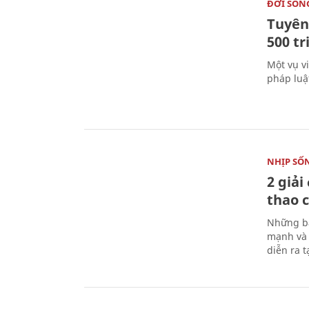
ĐỜI SỐN
Tuyên 
500 t
Một vụ v
pháp luậ
NHỊP SỐ
2 giải
thao c
Những bà
mạnh và 
diễn ra 