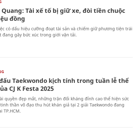
G
Quang: Tài xế tố bị giữ xe, đòi tiền chuộc
riệu đồng
iệc có dấu hiệu cưỡng đoạt tài sản và chiếm giữ phương tiện trái
t đang gây bức xúc trong giới vận tải.
NG
 đấu Taekwondo kịch tính trong tuần lễ thể
ủa CJ K Festa 2025
i quyền đẹp mắt, những trận đối kháng đỉnh cao thể hiện sức
tinh thần võ đạo thu hút khán giả tại 2 giải Taekwondo đang
tại TP.HCM.