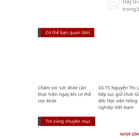
Có thể bạn quan tâm
Chăm sóc sức khỏe cần
GS.TS Nguyễn Thị 
thực hiện ngay khi cơ thể
tiếp tục giữ chức 
còn khỏe
đốc Học viện Nông
nghiệp Việt Nam
Tin cùng chuyên mục
NHỊP SỐ