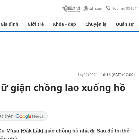
Hotline: 09161
Gia đình
Giới trẻ
Khỏe - đẹp
Chuyện lạ
Quân sự
14/02/2021 16:16 (GMT+07:00)
ữ giận chồng lao xuống hồ
 M’gar (Đắk Lắk) giận chồng bỏ nhà đi. Sau đó thi thể
gần nhà.