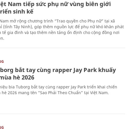
iệt Nam tiếp sức phụ nữ vùng biên giới
riển sinh kế
 Nam mở rộng chương trình “Trao quyền cho Phụ nữ” tại xã
ỉ (tỉnh Tây Ninh), góp thêm nguồn lực để phụ nữ khó khăn phát
nh tế gia đình và tạo thêm nền tảng ổn định cho cộng đồng nơi
ên.
NG
uborg bắt tay cùng rapper Jay Park khuấy
mùa hè 2026
iệu bia Tuborg bắt tay cùng rapper Jay Park triển khai chiến
 hè 2026 mang tên "Sao Phải Theo Chuẩn” tại Việt Nam.
NG