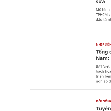
sữa
Mô hình 
TPHCM ch
đầu từ n
NHỊP SỐ
Tổng 
Nam: 
BAT Việt
bạch hóa
triển bề
nghiệp đ
ĐỜI SỐN
Tuyên 