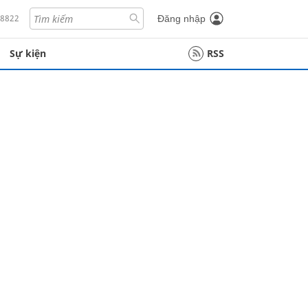
18822
Đăng nhập
Sự kiện
RSS