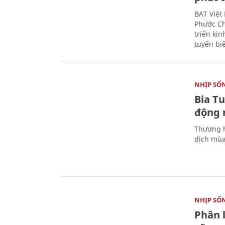
BAT Việt
Phước Ch
triển ki
tuyến bi
NHỊP SỐ
Bia T
động 
Thương h
dịch mùa
NHỊP SỐ
Phân 