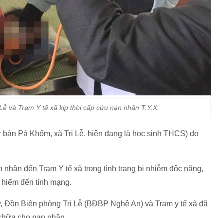
Lễ và Trạm Y tế xã kịp thời cấp cứu nạn nhân T.Y.X.
ú ở bản Pà Khốm, xã Tri Lễ, hiện đang là học sinh THCS) do
n nhân đến Trạm Y tế xã trong tình trạng bị nhiễm độc nặng,
y hiểm đến tính mạng.
y, Đồn Biên phòng Tri Lễ (BĐBP Nghệ An) và Trạm y tế xã đã
 chữa cho nạn nhân.