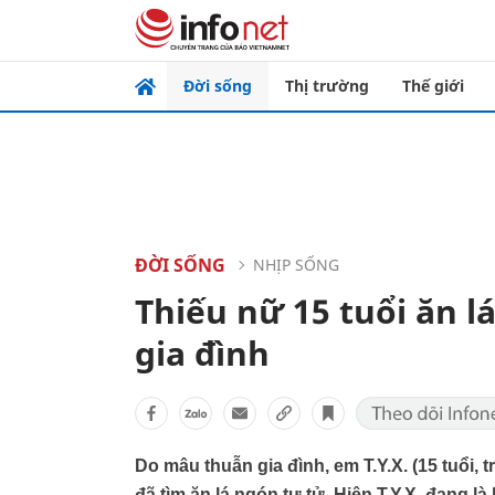
Đời sống
Thị trường
Thế giới
ĐỜI SỐNG
NHỊP SỐNG
Thiếu nữ 15 tuổi ăn 
gia đình
Do mâu thuẫn gia đình, em T.Y.X. (15 tuổi,
đã tìm ăn lá ngón tự tử. Hiện T.Y.X. đang là