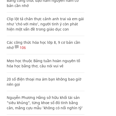
Bảng công thức đạo hàm nguyên hàm cơ
bản cần nhớ
Clip lột tả chân thực cảnh anh trai và em gái
như 'chó với mèo', người tinh ý còn phát
hiện một vấn đề trong giáo dục con
Các công thức hóa học lớp 8, 9 cơ bản cần
nhớ
106
Mẹo học thuộc Bảng tuần hoàn nguyên tố
hóa học bằng thơ, câu nói vui vẻ
20 số điện thoại ma ám bạn không bao giờ
nên gọi
Nguyễn Phương Hằng sở hữu khối tài sản
"siêu khủng", từng khoe sổ đỏ tính bằng
cân, mắng cựu mẫu 'không có nổi nghìn tỷ'