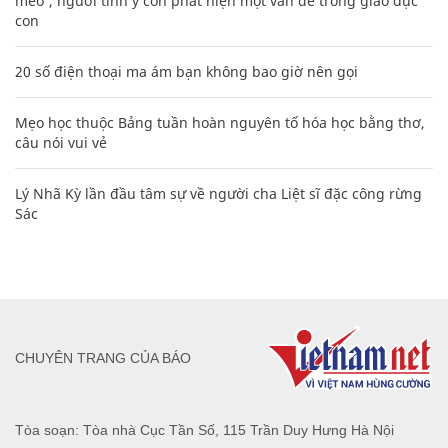
mèo', người tinh ý còn phát hiện một vấn đề trong giáo dục
con
20 số điện thoại ma ám bạn không bao giờ nên gọi
Mẹo học thuộc Bảng tuần hoàn nguyên tố hóa học bằng thơ,
câu nói vui vẻ
Lý Nhã Kỳ lần đầu tâm sự về người cha Liệt sĩ đặc công rừng
Sác
CHUYÊN TRANG CỦA BÁO
Tòa soạn: Tòa nhà Cục Tần Số, 115 Trần Duy Hưng Hà Nội