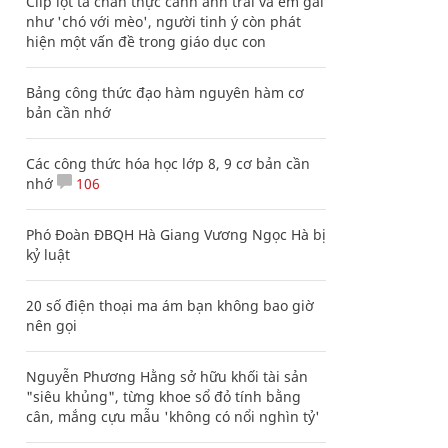
Clip lột tả chân thực cảnh anh trai và em gái
như 'chó với mèo', người tinh ý còn phát
hiện một vấn đề trong giáo dục con
Bảng công thức đạo hàm nguyên hàm cơ
bản cần nhớ
Các công thức hóa học lớp 8, 9 cơ bản cần
nhớ
106
Phó Đoàn ĐBQH Hà Giang Vương Ngọc Hà bị
kỷ luật
20 số điện thoại ma ám bạn không bao giờ
nên gọi
Nguyễn Phương Hằng sở hữu khối tài sản
"siêu khủng", từng khoe sổ đỏ tính bằng
cân, mắng cựu mẫu 'không có nổi nghìn tỷ'