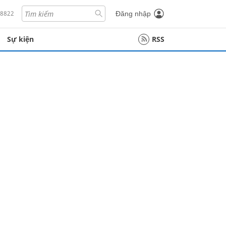
18822
Đăng nhập
Sự kiện
RSS