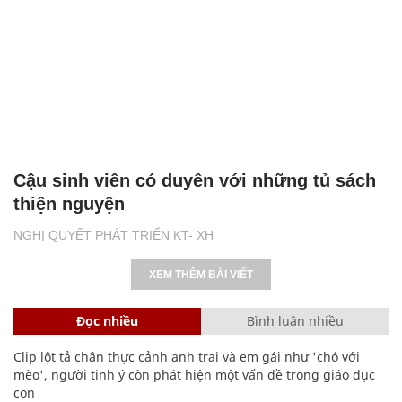
Cậu sinh viên có duyên với những tủ sách
thiện nguyện
NGHỊ QUYẾT PHÁT TRIỂN KT- XH
XEM THÊM BÀI VIẾT
Đọc nhiều
Bình luận nhiều
Clip lột tả chân thực cảnh anh trai và em gái như 'chó với
mèo', người tinh ý còn phát hiện một vấn đề trong giáo dục
con