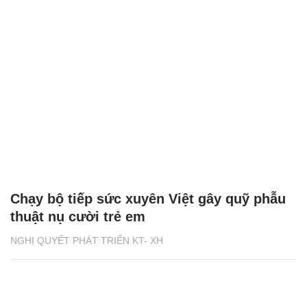
Chạy bộ tiếp sức xuyên Việt gây quỹ phẫu
thuật nụ cười trẻ em
NGHỊ QUYẾT PHÁT TRIỂN KT- XH