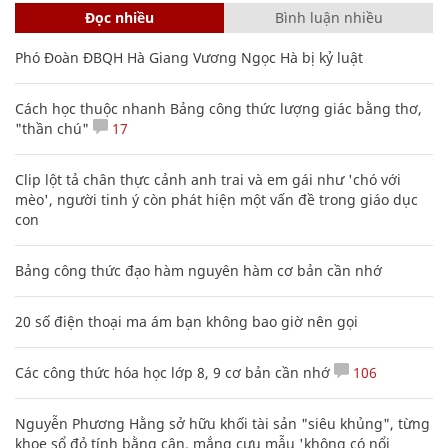
Đọc nhiều
Bình luận nhiều
Phó Đoàn ĐBQH Hà Giang Vương Ngọc Hà bị kỷ luật
Cách học thuộc nhanh Bảng công thức lượng giác bằng thơ,
"thần chú"
17
Clip lột tả chân thực cảnh anh trai và em gái như 'chó với
mèo', người tinh ý còn phát hiện một vấn đề trong giáo dục
con
Bảng công thức đạo hàm nguyên hàm cơ bản cần nhớ
20 số điện thoại ma ám bạn không bao giờ nên gọi
Các công thức hóa học lớp 8, 9 cơ bản cần nhớ
106
Nguyễn Phương Hằng sở hữu khối tài sản "siêu khủng", từng
khoe sổ đỏ tính bằng cân, mắng cựu mẫu 'không có nổi