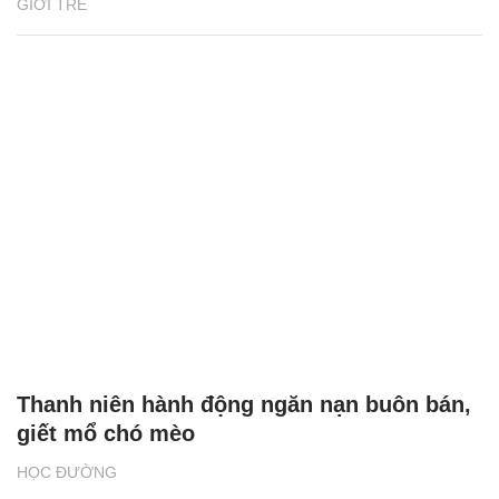
GIỚI TRẺ
Thanh niên hành động ngăn nạn buôn bán,
giết mổ chó mèo
HỌC ĐƯỜNG