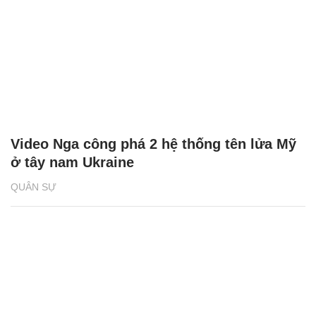
Video Nga công phá 2 hệ thống tên lửa Mỹ
ở tây nam Ukraine
QUÂN SỰ