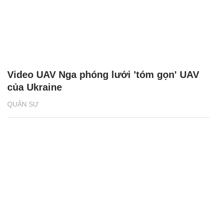
Video UAV Nga phóng lưới 'tóm gọn' UAV
của Ukraine
QUÂN SỰ