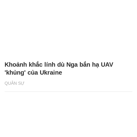
Khoảnh khắc lính dù Nga bắn hạ UAV
'khủng' của Ukraine
QUÂN SỰ