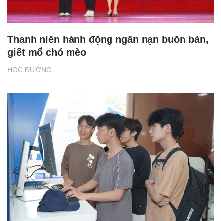
Thanh niên hành động ngăn nạn buôn bán,
giết mổ chó mèo
HỌC ĐƯỜNG