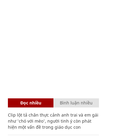
Đọc nhiều
Bình luận nhiều
Clip lột tả chân thực cảnh anh trai và em gái
như 'chó với mèo', người tinh ý còn phát
hiện một vấn đề trong giáo dục con