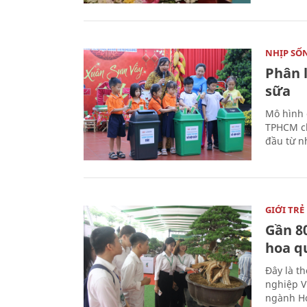
NHỊP SỐ
Phân 
sữa
Mô hình 
TPHCM ch
đầu từ n
GIỚI TRẺ
Gần 8
hoa q
Đây là t
nghiệp V
ngành Ho