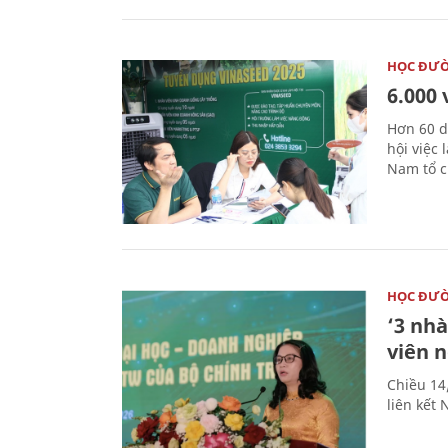
HỌC ĐƯ
6.000 
Hơn 60 d
hội việc
Nam tổ c
HỌC ĐƯ
‘3 nhà
viên 
Chiều 14
liên kết