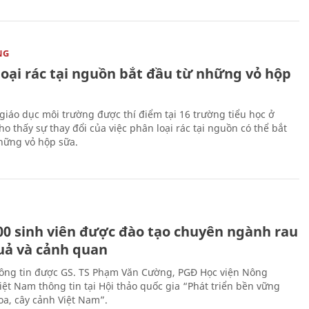
NG
loại rác tại nguồn bắt đầu từ những vỏ hộp
giáo dục môi trường được thí điểm tại 16 trường tiểu học ở
o thấy sự thay đổi của việc phân loại rác tại nguồn có thể bắt
hững vỏ hộp sữa.
00 sinh viên được đào tạo chuyên ngành rau
uả và cảnh quan
hông tin được GS. TS Phạm Văn Cường, PGĐ Học viện Nông
iệt Nam thông tin tại Hội thảo quốc gia “Phát triển bền vững
a, cây cảnh Việt Nam”.