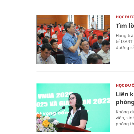
HỌC ĐƯ
Tìm lờ
Hàng tră
tế ISART
đường sắ
HỌC ĐƯ
Liên 
phòng
Không dừ
viên, si
phòng th