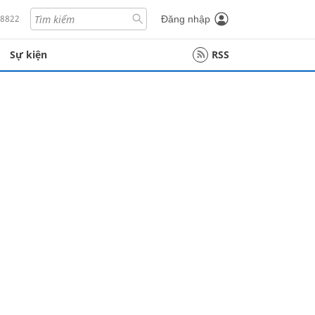
18822
Đăng nhập
Sự kiện
RSS