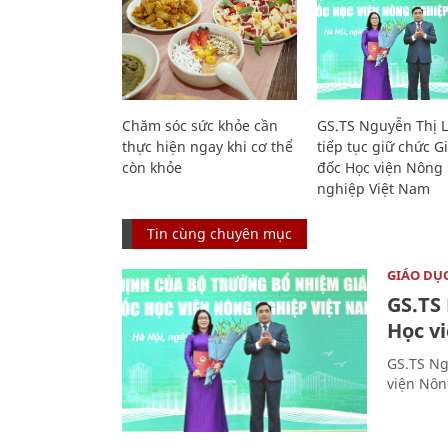
Chăm sóc sức khỏe cần
GS.TS Nguyễn Thị 
thực hiện ngay khi cơ thể
tiếp tục giữ chức 
còn khỏe
đốc Học viện Nông
nghiệp Việt Nam
Tin cùng chuyên mục
GIÁO DỤ
GS.TS
Học v
GS.TS Ng
viện Nôn