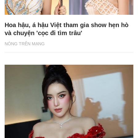
Hoa hậu, á hậu Việt tham gia show hẹn hò
và chuyện 'cọc đi tìm trâu'
NÓNG TRÊN MẠNG