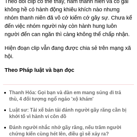
Theo dõi clip có thế thấy, nam thanh niên và cô gái
không hề có hành động khiêu khích nào nhưng
nhóm thanh niên đã vô cớ kiếm cớ gây sự.
Chưa kể
đến việc nhóm người này còn hành hung luôn
người đến can ngăn thì càng không thể chấp nhận.
Hiện đoạn clip vẫn đang được chia sẻ trên mạng xã
hội.
Theo Pháp luật và bạn đọc
Thanh Hóa: Gọi bạn và đàn em mang súng đi trả
thù, 4 đối tượng ngổ ngáo 'xộ khám'
Luật sư: Tài xế bán tải đánh người gãy răng cần bị
khởi tố vì hành vi côn đồ
Đánh người nhắc nhở gãy răng, nếu trăm người
chứng kiến cùng hét lên, điều gì sẽ xảy ra?