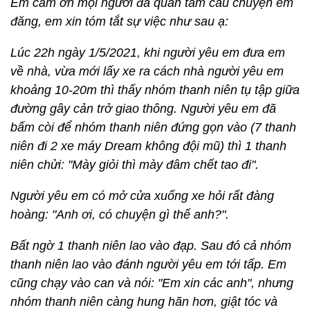
Em cảm ơn mọi người đã quan tâm câu chuyện em
đăng, em xin tóm tắt sự việc như sau ạ:
Lúc 22h ngày 1/5/2021, khi người yêu em đưa em
về nhà, vừa mới lấy xe ra cách nhà người yêu em
khoảng 10-20m thì thấy nhóm thanh niên tụ tập giữa
đường gây cản trở giao thông. Người yêu em đã
bấm còi để nhóm thanh niên đứng gọn vào (7 thanh
niên đi 2 xe máy Dream không đội mũ) thì 1 thanh
niên chửi: "Mày giỏi thì mày đâm chết tao đi".
Người yêu em có mở cửa xuống xe hỏi rất đàng
hoàng: "Anh ơi, có chuyện gì thế anh?".
Bất ngờ 1 thanh niên lao vào đạp. Sau đó cả nhóm
thanh niên lao vào đánh người yêu em tới tấp. Em
cũng chạy vào can và nói: "Em xin các anh", nhưng
nhóm thanh niên càng hung hãn hơn, giật tóc và