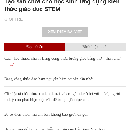
Tạo sân chơi cho học sinh ứng dụng kiến
thức giáo dục STEM
GIỚI TRẺ
XEM THÊM BÀI VIẾT
Đọc nhiều
Bình luận nhiều
Cách học thuộc nhanh Bảng công thức lượng giác bằng thơ, "thần chú"
17
Bảng công thức đạo hàm nguyên hàm cơ bản cần nhớ
Clip lột tả chân thực cảnh anh trai và em gái như 'chó với mèo', người
tinh ý còn phát hiện một vấn đề trong giáo dục con
20 số điện thoại ma ám bạn không bao giờ nên gọi
Bí mật trận đổ bộ lên bãi biển Tà Lơn của Hải quân Việt Nam