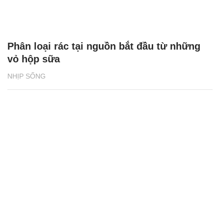
Phân loại rác tại nguồn bắt đầu từ những
vỏ hộp sữa
NHỊP SỐNG